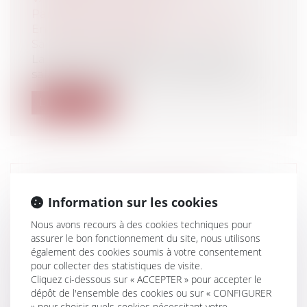
Particuliers
/
Emploi
/
Contrat de travail
Entreprises
/
Ressources humaines
/
Salaires et avantages
La question des primes d’objectif des
salariés a donné lieu à une abondante j...
Lire la suite
DÉONTOLOGIE DES MÉDECINS :
Information sur les cookies
SUSPENSION D’UN PRATICIEN ET
Nous avons recours à des cookies techniques pour
OBLIGATION DE FORMATION
assurer le bon fonctionnement du site, nous utilisons
Entreprises
/
Ressources humaines
/
également des cookies soumis à votre consentement
Discipline et licenciement
pour collecter des statistiques de visite.
Collectivités
/
Services publics
/
Fonction
Cliquez ci-dessous sur « ACCEPTER » pour accepter le
publique / Personnel administratif
dépôt de l'ensemble des cookies ou sur « CONFIGURER
L’article R. 4124-3-5 du code de la santé
» pour choisir quels cookies nécessitant votre