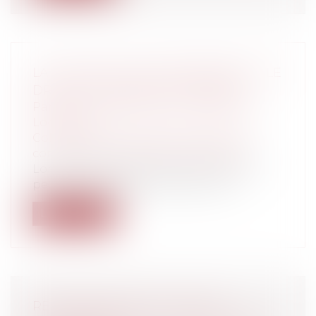
LA SOCIÉTÉ CIVILE IMMOBILIÈRE ET LE
DROIT DE PRÉEMPTION URBAIN
Particuliers
/
Patrimoine
/
Immobilier /
Logement
Collectivités
/
Urbanisme
/
Permis de
construire/ Documents d'urbanisme
Lors de la vente d’un bien immobilier, il
peut être nécessaire de veiller à p...
Lire la suite
RESPONSABILITÉ DE L’AGENT