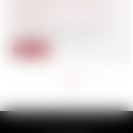
IMMOBILIER FACE À L’INSOLVABILITÉ
DU VENDEUR
Particuliers
/
Patrimoine
/
Immobilier /
Logement
La Cour de Cassation a rendu un arrêt le
28 juin dernier (n°21-21.181) qui n’...
Lire la suite
<<
<
...
122
123
124
125
126
127
128
...
>
>>
SCP THUAULT, FERRARIS, CORNU