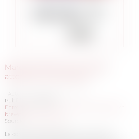
Marques Rada versus Prada :
attention à la confusion
Auteur : CUVILLIER Constance
Publié le :
19/09/2023
Entreprises
/
Marketing et ventes
/
Marques et
brevets
Source :
www.eurojuris.fr
La concurrence féroce dans l'industrie des