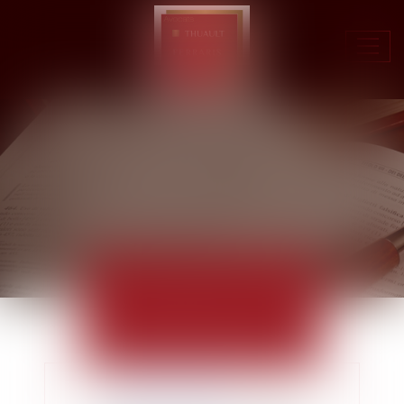
Ouvr
le
men
ACTUALITÉS
EUROJURIS