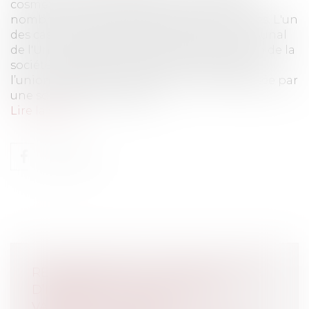
cosmétiques et des parfums a conduit à un
nombre croissant de litiges liés aux marques. L'un
des cas les plus récents porté devant le Tribunal
de l'Union Européenne est lié à l’opposition de la
société PRADA à la demande de marque de
l’union européenne RADA Perfumes, déposée par
une société roumaine, po...
Lire la suite
RÉMUNÉRATION ET OBJECTIFS : PAS
D’IMPRÉVISION DANS LA PART
VARIABLE DU SALAIRE