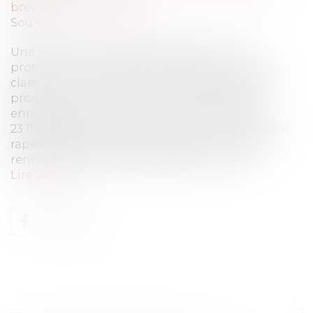
brevets
Source :
www.eurojuris.fr
Une marque renommée bénéficie d’une
protection plus importante qu’une marque «
classique » : sa protection s’étend au-delà des
produits et services qui sont visés dans son
enregistrement. La décision de l’EUIPO du
23.11.2023[1] concernant la marque « STAR WAR »
rappelle les règles applicables aux marques
renommées. Une société basée en Chine...
Lire la suite