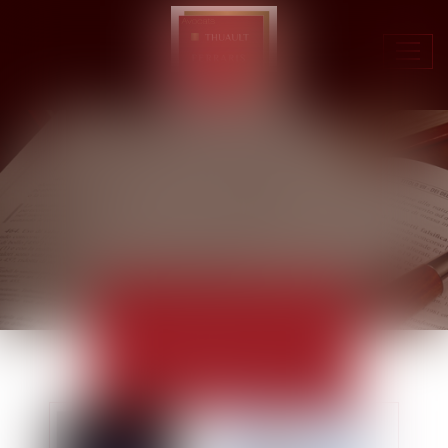
Ouvr
le
men
ACTUALITÉS
EUROJURIS