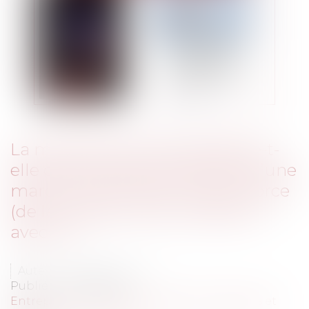
La marque Star Wars bénéficie-t-
elle de la protection étendue d’une
marque renommée ? Que la force
(de la marque renommée) soit
avec toi !
Auteur : SAMMIER Karen
Publié le :
04/12/2023
Entreprises
/
Marketing et ventes
/
Marques et