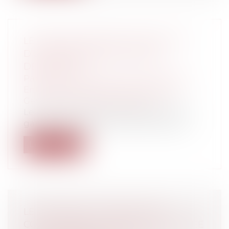
LE RISQUE SANITAIRE CONSTITUTIF
D'UN DÉSORDRE DE NATURE
DÉCENNALE
Particuliers
/
Patrimoine
/
Construction
Entreprises
/
Gestion de l'entreprise
/
Gestion des risques et sécurité
Le principe veut que l’application de la
garantie RC décennale soit subordonn...
Lire la suite
LE TEMPS DES CONGÉS PAYÉS :
COMPRENDRE LE SENS ET LA PORTÉE