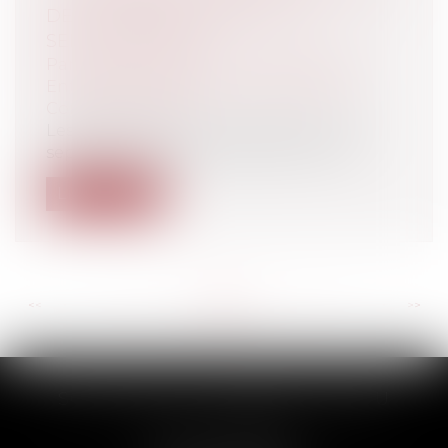
DE LA JURISPRUDENCE DU 13
SEPTEMBRE 2023
Particuliers
/
Emploi
/
Contrat de travail
Entreprises
/
Ressources humaines
/
Contrat de travail
Les arrêts de la Cour de Cassation du 13
septembre 2023 bouleversent à la foi...
Lire la suite
<<
<
...
115
116
117
118
119
120
121
...
>
>>
SCP THUAULT, FERRARIS, CORNU
2 Rue de la Banque