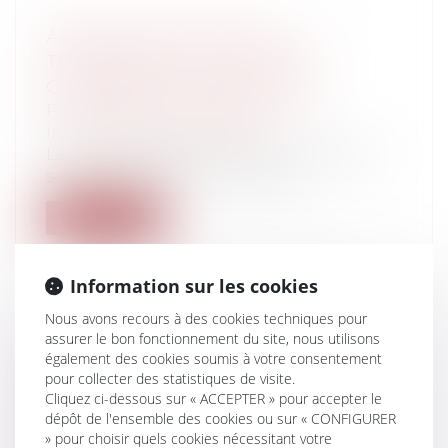
APOLOGIE D’UN ACTE DE
TERRORISME SUR TWITTER ET
COMPÉTENCE TERRITORIALE
Particuliers
/
Consommation
/
Informatique et Internet
Le 4 juillet 2022, la direction zonale de la
sécurité intérieure nord (DZSI)...
Lire la suite
Information sur les cookies
Nous avons recours à des cookies techniques pour
assurer le bon fonctionnement du site, nous utilisons
NOUVELLE CONSTRUCTION QUI
également des cookies soumis à votre consentement
GÂCHE LA VUE, ME PRIVE DU SOLEIL,
pour collecter des statistiques de visite.
PORTE ATTEINTE À MON INTIMITÉ :
Cliquez ci-dessous sur « ACCEPTER » pour accepter le
dépôt de l'ensemble des cookies ou sur « CONFIGURER
QUEL RECOURS ?
» pour choisir quels cookies nécessitant votre
Particuliers
/
Patrimoine
/
Construction