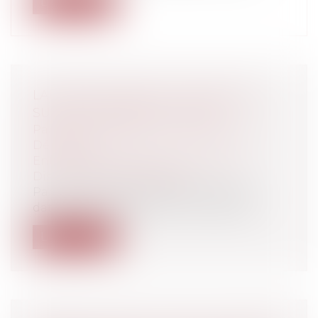
Lire la suite
LANCEURS D’ALERTE : PRÉCISIONS
SUR LE CONTRÔLE DU JUGE
Particuliers
/
Emploi
/
Licenciements /
Démission
Entreprises
/
Ressources humaines
/
Discipline et licenciement
Par un arrêt de la Chambre sociale en
date du 1er juin 2023, la Cour de cassa...
Lire la suite