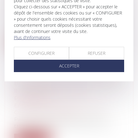
pour collecter des statistiques de visite.
L’INDU
Cliquez ci-dessous sur « ACCEPTER » pour accepter le
Entreprises
/
Ressources humaines
/
dépôt de l'ensemble des cookies ou sur « CONFIGURER
Salaires et avantages
» pour choisir quels cookies nécessitant votre
Un arrêt rendu le 14 juin 2023 (Cass. Soc., 14
consentement seront déposés (cookies statistiques),
juin 2023, n°21-23.031) par la...
avant de continuer votre visite du site.
Plus d'informations
Lire la suite
CONFIGURER
REFUSER
ACCEPTER
BAIL COMMERCIAL, LOCAUX À USAGE
INDUSTRIEL ET DROIT DE
PRÉFÉRENCE
Entreprises
/
Gestion de l'entreprise
/
Construction Immobilier
Par un arrêt rendu le 29 juin 2023, la
troisième chambre civile de la Cour de...