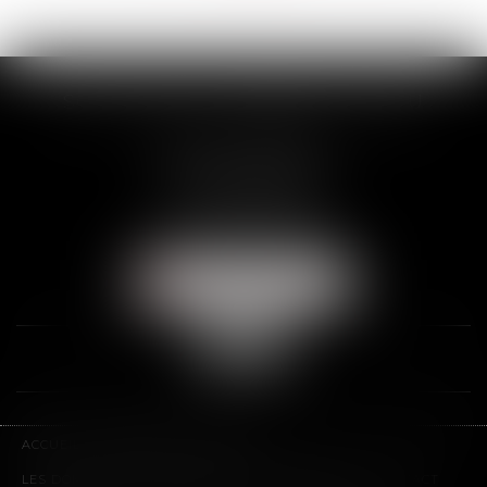
SCP THUAULT, FERRARIS, CORNU
2 Rue de la Banque
89000 AUXERRE
Tél :
03 86 72 09 80
Fax : 03 86 72 09 90
NOUS LOCALISER
ACCUEIL
LE CABINET
L'ÉQUIPE
LES DOMAINES D'INTERVENTION
HONORAIRES
CONTACT