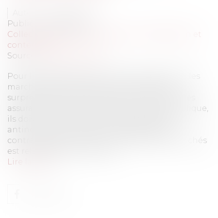
Auteur : JAKOB Pierre
Publié le :
28/09/2023
Collectivités
/
Marchés publics
/
Contestation et
contentieux
Source :
www.eurojuris.fr
Pour le praticien de la commande publique, les
marchés publics d’assurance ont de quoi
surprendre. Situés à l’intersection du droit des
assurances et du droit de la commande publique,
ils doivent concilier deux régimes parfois
antinomiques. D’ailleurs l’intégration des
contrats d’assurance dans le champ des marchés
est relativement récente, le...
Lire la suite