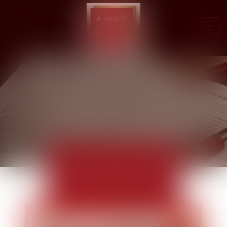
Ouvr
le
men
ACTUALITÉS
EUROJURIS