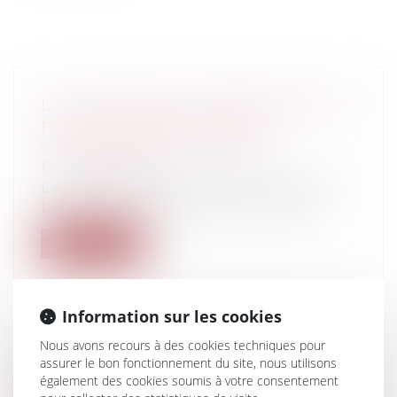
LA ZONE DES 50 PAS GÉOMÉTRIQUES
FACE À L’ÉROSION CÔTIÈRE
Collectivités
/
Environnement
/
Environnement
La zone des 50 pas géométriques est une
bande littorale soumise à un régime j...
Lire la suite
Information sur les cookies
Nous avons recours à des cookies techniques pour
ECLAIRAGES SUR L’ACTION DE
assurer le bon fonctionnement du site, nous utilisons
L’EMPLOYEUR EN RÉPÉTITION DE
également des cookies soumis à votre consentement