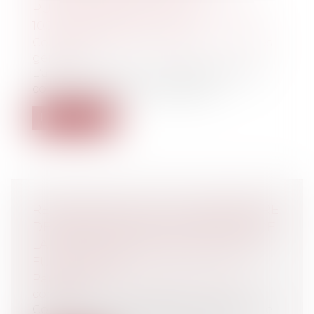
PUBLICATIONS DES COMMUNES DE
1000 HABITANTS ET PLUS
Collectivités
/
Environnement
/
Principes
généraux
L'article L. 2121-27-1 du code général des
collectivités territoriales dispos...
Lire la suite
RESPONSABILITÉ D’UN PROPRIÉTAIRE
DE VÉHICULE DANS UN ACCIDENT DE
LA CIRCULATION EN RAISON D’UNE
FUITE D’HUILE
Particuliers
/
Civil / Pénal
/
Permis de
conduire
Comme nous avons déjà eu l’occasion de