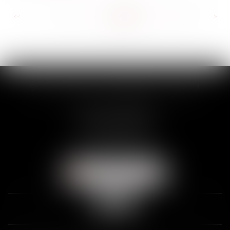
<<
<
...
224
225
226
227
228
229
230
...
>
>>
SCP THUAULT, FERRARIS, CORNU
2 Rue de la Banque
89000 AUXERRE
Tél :
03 86 72 09 80
Fax : 03 86 72 09 90
NOUS LOCALISER