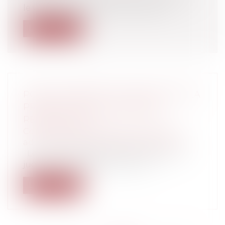
le voir auparavant, la Loi du 5 juille...
Lire la suite
POINT DE DÉPART DU DÉLAI POUR LA
PRODUCTION D'UN MÉMOIRE
RÉCAPITULATIF
Collectivités
/
Contentieux
/
Tribunal
administratif/ Procédure administrative
Le point de départ du délai fixé par le
juge pour la production, sous...
Lire la suite