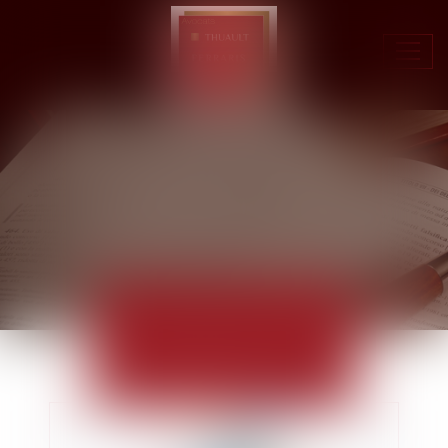
Ouvr
le
men
ACTUALITÉS
EUROJURIS