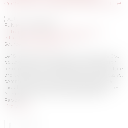
constitue un délit de banqueroute
Auteur : NICOLAS Audrey
Publié le :
30/06/2020
Entreprises
/
Contentieux
/
Entreprises en
difficultés / procédures collectives
Source :
www.eurojuris.fr
Le 18 mars 2020, la chambre criminelle de la Cour
de Cassation vient rappeler que la qualification
de banqueroute peut s’appliquer au dirigeant, de
droit ou de fait, en cas de rémunération excessive,
comme détournement d’actif de la personne
morale de droit privé. Elle précise également les
éléments constitutifs de ce détournement.
Rappelon...
Lire la suite