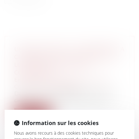
UN BAILLEUR PEUT-IL TRANSFÉRER LA
CHARGE DE TOUS LES TRAVAUX AU
LOCATAIRE DANS UN BAIL
COMMERCIAL ?
Entreprises
/
Gestion de l'entreprise
/
Construction Immobilier
Dans un arrêt du 28/05/2020, la Cour de
cassation confirme que la clause d'un...
Lire la suite
Information sur les cookies
Nous avons recours à des cookies techniques pour