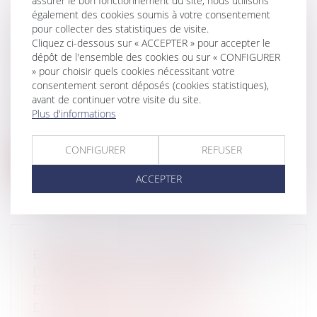
assurer le bon fonctionnement du site, nous utilisons
également des cookies soumis à votre consentement
pour collecter des statistiques de visite.
ETAT D'URGENCE SANITAIRE :
Cliquez ci-dessous sur « ACCEPTER » pour accepter le
QUELLES RÈGLES SONT APPLICABLES
dépôt de l'ensemble des cookies ou sur « CONFIGURER
AUX ENTREPRISES EN DIFFICULTÉ ?
» pour choisir quels cookies nécessitant votre
consentement seront déposés (cookies statistiques),
Entreprises
/
Contentieux
/
Entreprises en
avant de continuer votre visite du site.
difficultés / procédures collectives
Plus d'informations
Le droit des entreprises en difficulté est
temporairement impacté par une sér...
CONFIGURER
REFUSER
Lire la suite
ACCEPTER
EXPRESSION DES GROUPES
D'OPPOSITION : UN ESPACE DOIT
ÊTRE RÉSERVÉ AUX GROUPES
D'OPPOSITION DANS LES