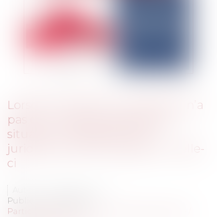
Lorsqu’un prévenu comparant n’a
pas eu l’initiative d’exposer sa
situation, il appartient à la
juridiction de l’interroger sur celle-
ci
Auteur : LETANG Frédéric
Publié le :
03/03/2025
Particuliers
/
Civil / Pénal
/
Procédure pénale /