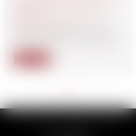
IL ACCEPTER DE DÉFENDRE UN
MONSTRE ?
Particuliers
/
Civil / Pénal
/
Procédure
pénale / Procédure civile
Une thématique aussi ancienne que la
profession elle-même : comment peut-on
a...
Lire la suite
<<
<
...
66
67
68
69
70
71
72
...
>
>>
SCP THUAULT, FERRARIS, CORNU
2 Rue de la Banque