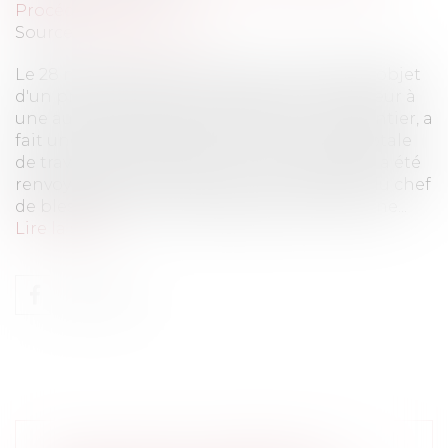
Procédure civile
Source :
www.eurojuris.fr
Le 28 novembre 2012, un salarié qui faisait l'objet
d'un prêt de main-d’œuvre par son employeur à
une autre société pour travailler sur un chantier, a
fait une chute entraînant une incapacité totale
de travail de moins de trois mois. La société a été
renvoyée devant le tribunal correctionnel du chef
de blessures involontaires ayant entraîné une...
Lire la suite