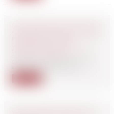
CAUTIONNEMENT DE L'ARTICLE 1799-1
ALINÉA 3 DU CODE CIVIL ET CRÉANCE
DU MAÎTRE DE L'OUVRAGE :
COMPENSATION NE VAUT !
Entreprises
/
Gestion de l'entreprise
/
Construction Immobilier
Cass, 3ème civ, 5 décembre 2024, n°23-
10.727 L’arrêt qui a été rendu par l...
Lire la suite
VIDÉO : COMMENT UN AVOCAT PEUT-