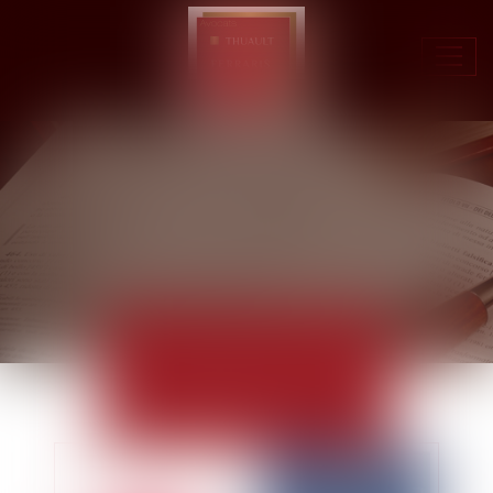
Ouvr
le
men
ACTUALITÉS
EUROJURIS