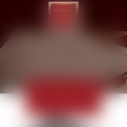
Ouvr
le
men
ACTUALITÉS
EUROJURIS