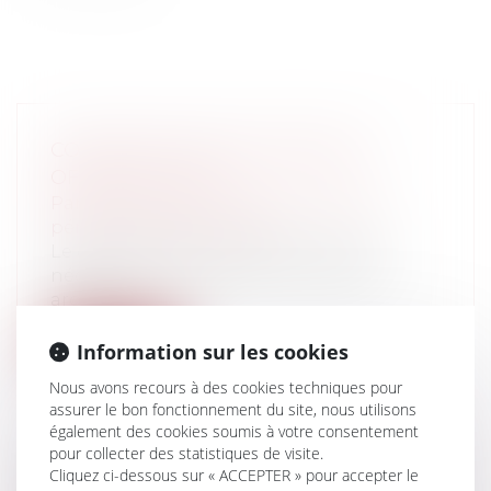
COMMUNICATION DE PIÈCES ET
OFFICE DU JUGE
Particuliers
/
Civil / Pénal
/
Procédure
pénale / Procédure civile
Le déroulement normal d’un procès
nécessite l’échange oral ou écrit des
argum...
Lire la suite
Information sur les cookies
Nous avons recours à des cookies techniques pour
assurer le bon fonctionnement du site, nous utilisons
également des cookies soumis à votre consentement
pour collecter des statistiques de visite.
Cliquez ci-dessous sur « ACCEPTER » pour accepter le
VALIDITÉ DES CONSTATS SUR