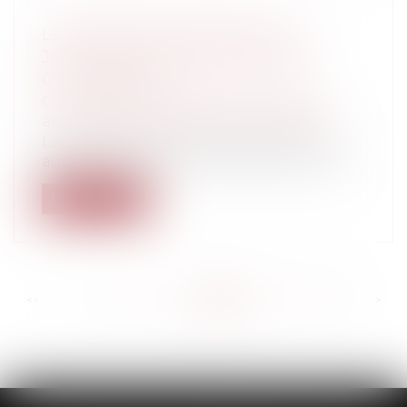
LE TÉLÉRECOURS DEVANT LES
JURIDICTIONS ADMINISTRATIVES :
C'EST DEMAIN !
Collectivités
/
Contentieux
/
Tribunal
administratif/ Procédure administrative
La dématérialisation de la procédure
administrative contentieuse est lancée d...
Lire la suite
<<
<
...
584
585
586
587
588
589
590
...
>
>>