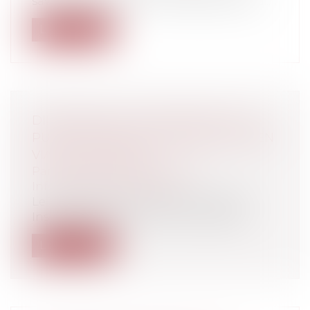
savoir quelles sont les conséquences d'u...
Lire la suite
DIFFAMATION ET PRESCRIPTION : LA
PUBLICATION D’UN CONTENU ANCIEN
VIA UN HYPERLIEN
Particuliers
/
Consommation
/
Informatique et Internet
Le 18 mars 2013, le Tribunal de Grande
Instance de Paris a réouvert le débat...
Lire la suite