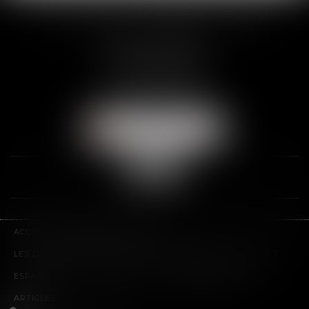
SCP THUAULT, FERRARIS, CORNU
2 Rue de la Banque
89000 AUXERRE
Tél :
03 86 72 09 80
Fax : 03 86 72 09 90
NOUS LOCALISER
ACCUEIL
LE CABINET
L'ÉQUIPE
LES DOMAINES D'INTERVENTION
HONORAIRES
CONTACT
ESPACE CLIENT
PLAN DU SITE
MENTIONS LÉGALES
ARTICLES