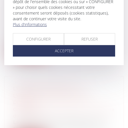
dépôt de l'ensemble des cookies ou sur « CONFIGURER
INTERNET ET LA NORME AFNOR NFZ
» pour choisir quels cookies nécessitant votre
consentement seront déposés (cookies statistiques),
67-147 DU 11 SEPTEMBRE 2010
avant de continuer votre visite du site.
Entreprises
/
Marketing et ventes
/
Plus d'informations
Marques et brevets
Cette affaire concerne l'action engagée
CONFIGURER
REFUSER
par l'un des trois cofondateurs de la...
ACCEPTER
Lire la suite
L'ERREUR MATÉRIELLE ET
L'ATTRIBUTION DES MARCHÉS
PUBLICS
Collectivités
/
Marchés publics
/
Procédure
de passation
La question se pose régulièrement de