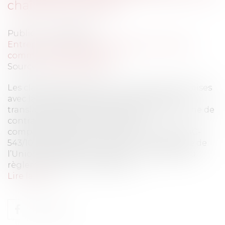
chaîne de contrats
Publié le :
02/05/2013
Entreprises
/
Marketing et ventes
/
Contrats
commerciaux/ distribution
Source :
www.eurojuris.fr
Les clauses de juridiction ne sont pas transmises
avec la chose dans les chaînes de contrats
translatives de propriété européennes.Chaîne de
contrats et clause attributive de
compétenceDans un arrêt du 7 février 2013 (C-
543/10, Refcomp Spa c. Axa) la Cour de justice de
l’Union européenne a dit que « L’article 23 du
règlement (CE) n° 44/2001 du C...
Lire la suite