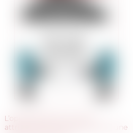
L’opposabilité des clauses
attributives de juridiction dans une