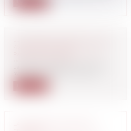
Lire la suite
LE JUGEMENT DU PROFESSEUR QUI
AVAIT GIFLÉ UN ÉLÈVE
Particuliers
/
Civil / Pénal
/
Procédure
pénale / Procédure civile
Le professeur de Berlaimont (Nord) qui
avait giflé un élève de 11 ans l'ayant...
Lire la suite
LA SOMMATION DE PAYER LES