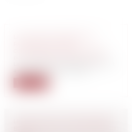
LA LOI SUR LES CONTRATS DE
PARTENARIAT PUBLIÉE
Collectivités
/
Services publics
/
Service
public / Délégation de service public
La loi relative aux contrats de partenariat
a été publiée le 29 juillet 2008...
Lire la suite
LES RÈGLES DE SÉCURITÉ AÉRIENNE
BIENTÔT MISES À LA DISPOSITION DU