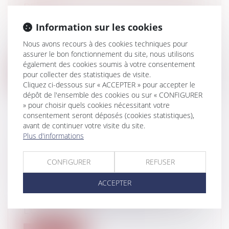
PUBLIC
Particuliers
/
Consommation
/
Contrats de
Information sur les cookies
vente / Prêts
Jusqu’à présent, les règles de sécurité
Nous avons recours à des cookies techniques pour
aérienne dans l’Union européenne, com...
assurer le bon fonctionnement du site, nous utilisons
également des cookies soumis à votre consentement
Lire la suite
pour collecter des statistiques de visite.
Cliquez ci-dessous sur « ACCEPTER » pour accepter le
dépôt de l'ensemble des cookies ou sur « CONFIGURER
» pour choisir quels cookies nécessitant votre
consentement seront déposés (cookies statistiques),
avant de continuer votre visite du site.
Plus d'informations
EBAY GAGNE EN BELGIQUE CONTRE
L'ORÉAL
CONFIGURER
REFUSER
Entreprises
/
Marketing et ventes
/
Marques et brevets
ACCEPTER
Le site d'enchères eBay vient de
remporter une victoire judiciaire contre
L'O...