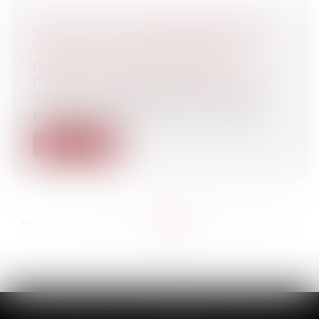
COVID-19 ET IVG MÉDICAMENTEUSE :
QUELLES MESURES SPÉCIFIQUES
DURANT LA CRISE SANITAIRE ?
Particuliers
/
Santé
/
Protection sociale
Validation des dispositions prévoyant la
possibilité de pratiquer une IVG méd...
Lire la suite
<<
<
...
229
230
231
232
233
234
235
...
>
>>