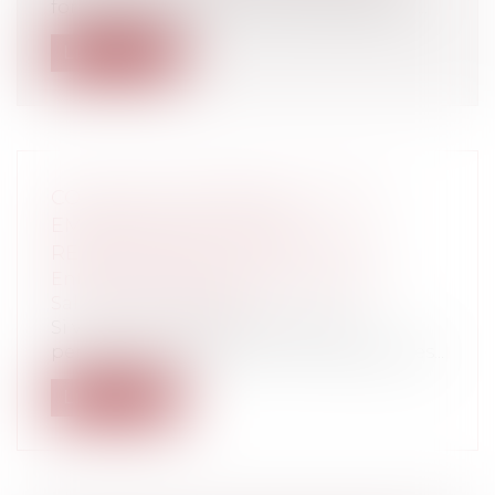
formalité obligatoire mais impossible à...
Lire la suite
COVID-19 ET TÉLÉTRAVAIL : MON
EMPLOYEUR DOIT-IL ME
REMBOURSER CERTAINS FRAIS ?
Entreprises
/
Ressources humaines
/
Salaires et avantages
Si vous avez basculé en télétravail
pendant le confinement, il y a de grandes...
Lire la suite