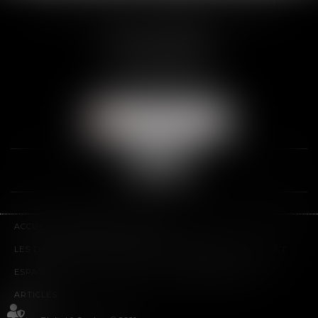
SCP THUAULT, FERRARIS, CORNU
2 Rue de la Banque
89000 AUXERRE
Tél :
03 86 72 09 80
Fax : 03 86 72 09 90
NOUS LOCALISER
ACCUEIL
LE CABINET
L'ÉQUIPE
LES DOMAINES D'INTERVENTION
HONORAIRES
CONTACT
ESPACE CLIENT
PLAN DU SITE
MENTIONS LÉGALES
ARTICLES