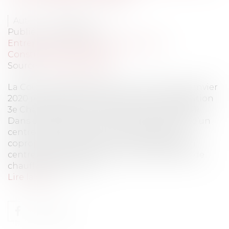
Auteur : MEDINA Jean-Luc
Publié le :
29/05/2020
Entreprises
/
Gestion de l'entreprise
/
Construction Immobilier
Source :
www.eurojuris.fr
La Cour de Cassation dans son arrêt du 23 janvier
2020 répond par l’affirmative (Cour de Cassation
3e Chambre Civile 23 janvier 2020 n° 18-19051)
Dans cette affaire, un locataire dépendant d’un
centre commercial soumis au statut de la
copropriété se plaignait du mauvais état du
centre commercial ainsi que de problèmes de
chauffage dans ses lo...
Lire la suite