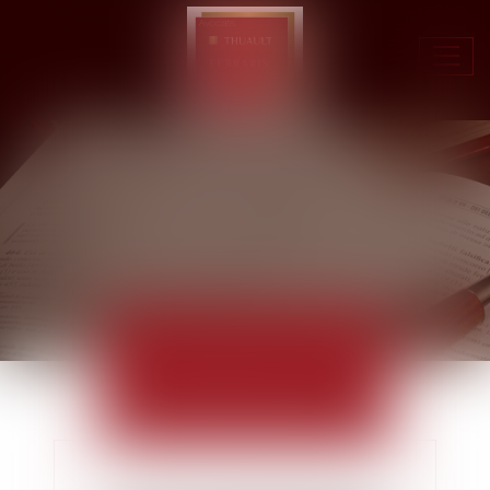
Ouvr
le
men
ACTUALITÉS
EUROJURIS