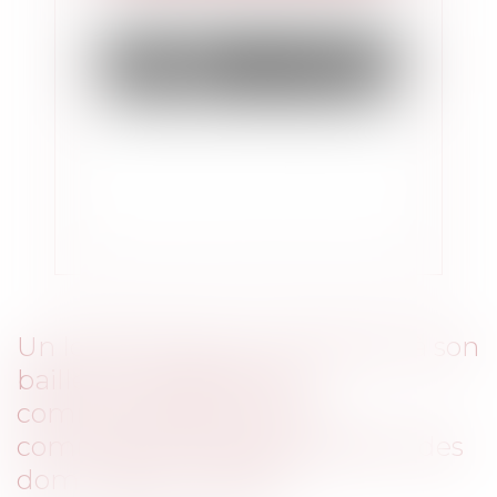
Un locataire peut-il reprocher à son
bailleur une perte de
commercialité du local
commercial loué pour obtenir des
dommages-intérêts ?