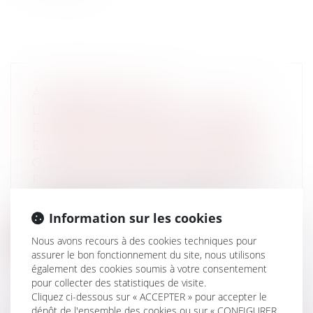
ACCIDENT DE LA VIE :
L’INDEMNISATION DE L’ASSUREUR
DÉPEND DES TERMES DU CONTRAT
ET DES CONCLUSIONS DU MÉDECIN.
QUE FAIRE EN CAS DE DÉSACCORD ?
Particuliers
/
Patrimoine
/
Assurances
Afin de se prémunir contre les aléas de la
vie rencontrés dans le quotidien,...
Information sur les cookies
Lire la suite
Nous avons recours à des cookies techniques pour
assurer le bon fonctionnement du site, nous utilisons
également des cookies soumis à votre consentement
pour collecter des statistiques de visite.
Cliquez ci-dessous sur « ACCEPTER » pour accepter le
dépôt de l'ensemble des cookies ou sur « CONFIGURER