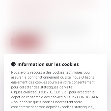
LES SERVITUDES D'UTILITÉ PUBLIQUE
SUR SITE POLLUÉ
Collectivités
/
Environnement
/
Environnement
La Cour de Cassation vient de préciser,
qu'en l'absence de disposition transi...
Lire la suite
Information sur les cookies
Nous avons recours à des cookies techniques pour
CONTRATS CONCLUS PAR DES
assurer le bon fonctionnement du site, nous utilisons
CONSOMMATEURS ET COMPÉTENCE
également des cookies soumis à votre consentement
JUDICIAIRE
pour collecter des statistiques de visite.
Cliquez ci-dessous sur « ACCEPTER » pour accepter le
Particuliers
/
Consommation
/
Contrats de
dépôt de l'ensemble des cookies ou sur « CONFIGURER
vente / Prêts
» pour choisir quels cookies nécessitant votre
La CJUE a précisé l’interprétation qu’il
consentement seront déposés (cookies statistiques),
convient de faire de l’article 15 §1...