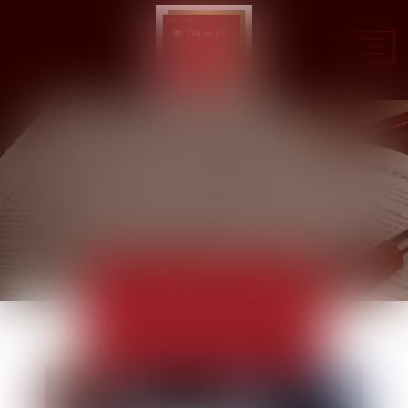
Ouvr
le
men
ACTUALITÉS
EUROJURIS