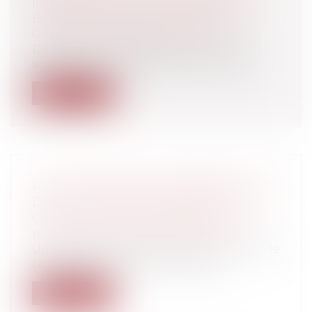
INDEMNISÉS EN CAS DE MALADIE
Entreprises
/
Gestion de l'entreprise
/
Gestion des risques et sécurité
Depuis ce mercredi 1er janvier 2014, les
agriculteurs sont désormais couverts...
Lire la suite
LUTTE CONTRE LES DISCRIMINATIONS
DANS LA FONCTION PUBLIQUE
Collectivités
/
Services publics
/
Fonction
publique / Personnel administratif
Une nouvelle charte pour la promotion de
l'égalité et la lutte contre les dis...
Lire la suite