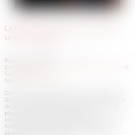
Licenciement d'un salarié après
une mise à pied
Auteur : DRUJON D'ASTROS Nicolas
Publié le :
08/01/2014
Entreprises
/
Ressources humaines
/
Discipline et
licenciement
Source :
www.eurojuris.fr
Dans un arrêt rendu le 30 octobre 2013 (pourvoi
12-22.962, publié au bulletin), la Chambre Sociale
de la Cour de Cassation vient préciser un peu
plus les contours de la mise à pied
conservatoire.Par cet arrêt de rejet la Chambre
Sociale est venue préciser d’une part que le
caractère conservatoire de mise à pied ne se