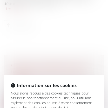
déduit pas de la seule quali...
Lire la suite
GARANTIE EFFONDREMENT AVANT
RÉCEPTION : REJET DE L’ACTION
OBLIQUE
Particuliers
/
Patrimoine
/
Assurances
Information sur les cookies
Dans un jugement rendu le 10 décembre
Nous avons recours à des cookies techniques pour
2013, le Tribunal de Grande Instance de...
assurer le bon fonctionnement du site, nous utilisons
également des cookies soumis à votre consentement
Lire la suite
pour collecter des statistiques de visite.