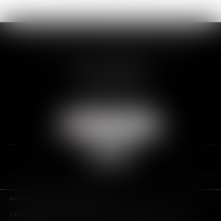
SCP THUAULT, FERRARIS, CORNU
2 Rue de la Banque
89000 AUXERRE
Tél :
03 86 72 09 80
Fax : 03 86 72 09 90
NOUS LOCALISER
ACCUEIL
LE CABINET
L'ÉQUIPE
LES DOMAINES D'INTERVENTION
HONORAIRES
CONTACT