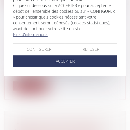
Cliquez ci-dessous sur « ACCEPTER » pour accepter le
dépôt de l'ensemble des cookies ou sur « CONFIGURER
» pour choisir quels cookies nécessitant votre
consentement seront déposés (cookies statistiques),
avant de continuer votre visite du site.
LE RAPPORT SUR LE JUGE DU 21ÈME
Plus d'informations
SIÈCLE - UN CITOYEN ACTEUR, UNE
ÉQUIPE DE JUSTICE
CONFIGURER
REFUSER
Particuliers
/
Civil / Pénal
/
Procédure
pénale / Procédure civile
ACCEPTER
Le 9 décembre 2013, Christiane Taubira,
Garde des sceaux, ministre de la Just...
Lire la suite
LES AGRICULTEURS DÉSORMAIS