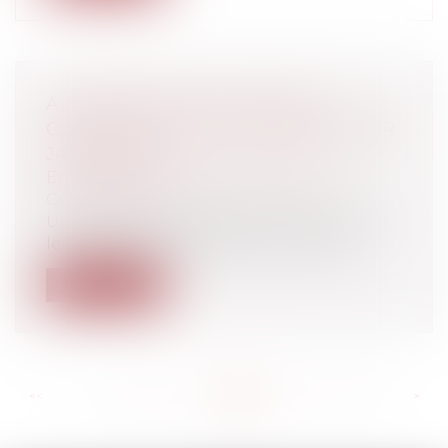
AUGMENTATION DU PRIX DES
COURSES DE TAXI À COMPTER DU 1ER
JANVIER 2014
Entreprises
/
Marketing et ventes
/
Concurrence
Un arrêté du 23 décembre 2013 revalorise
le montant des tarifs des courses de...
Lire la suite
<<
<
...
538
539
540
541
542
543
544
...
>
>>