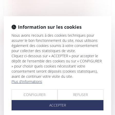
MALADIE
Collectivités
/
Services publics
/
Fonction
publique / Personnel administratif
L’article 1er du décret n° 91-875 du 6
septembre 1991, pris pour l'applicatio...
Information sur les cookies
Lire la suite
Nous avons recours à des cookies techniques pour
assurer le bon fonctionnement du site, nous utilisons
également des cookies soumis à votre consentement
pour collecter des statistiques de visite.
Cliquez ci-dessous sur « ACCEPTER » pour accepter le
dépôt de l'ensemble des cookies ou sur « CONFIGURER
» pour choisir quels cookies nécessitant votre
L'INSTALLATION DE PANNEAUX
consentement seront déposés (cookies statistiques),
SOLAIRES PHOTOVOLTAÏQUES OU
avant de continuer votre visite du site.
AÉROVOLTAÏQUES : OBLIGATION
Plus d'informations
D’INFORMATION ET PERFORMANCE
DE L’INSTALLATION
CONFIGURER
REFUSER
Particuliers
/
Consommation
/
Contrats de
ACCEPTER
vente / Prêts
De nombreuses entreprises, plus ou