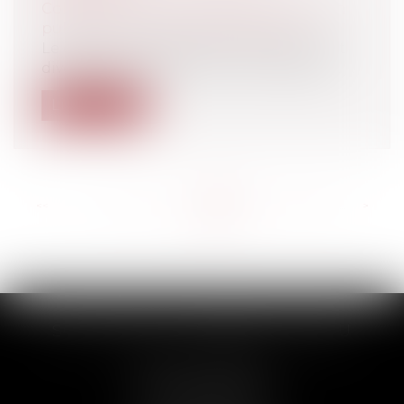
Collectivités
/
Services publics
/
Fonction
publique / Personnel administratif
Le décret du 29 décembre 2021 prévoyait
diverses indemnités pour les enseigna...
Lire la suite
<<
<
...
152
153
154
155
156
157
158
...
>
>>
SCP THUAULT, FERRARIS, CORNU
2 Rue de la Banque
89000 AUXERRE