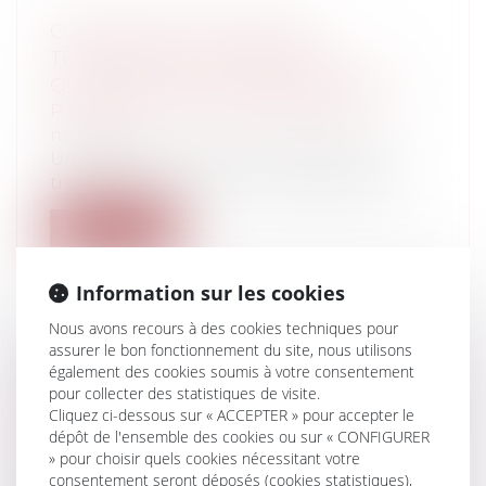
CONTINUITÉ DES SOINS ET
TRANSFERT AUX URGENCES :
QUELLES PRÉCAUTIONS PRENDRE ?
Particuliers
/
Santé
/
Responsabilité
médicale
Un praticien qui estime nécessaire de
transférer un patient aux urgences, doi...
Lire la suite
Information sur les cookies
Nous avons recours à des cookies techniques pour
assurer le bon fonctionnement du site, nous utilisons
CONDITIONS CATÉGORIELLES DE
également des cookies soumis à votre consentement
pour collecter des statistiques de visite.
VENTE : QUELLES OBLIGATIONS FACE
Cliquez ci-dessous sur « ACCEPTER » pour accepter le
À UN COMMISSIONNAIRE À L’ACHAT ?
dépôt de l'ensemble des cookies ou sur « CONFIGURER
Entreprises
/
Marketing et ventes
/
» pour choisir quels cookies nécessitant votre
Publicité/ marketing
consentement seront déposés (cookies statistiques),