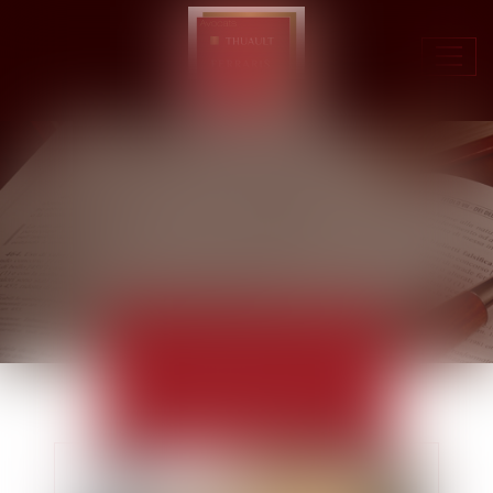
Ouvr
le
men
ACTUALITÉS
EUROJURIS