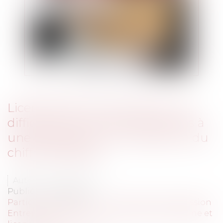
Licenciement économique : les
difficultés ne se cantonnent pas à
une baisse des commandes ou du
chiffre d'affaires
Auteur : NIGON Audrey
Publié le :
29/11/2022
Particuliers
/
Emploi
/
Licenciements / Démission
Entreprises
/
Ressources humaines
/
Discipline et