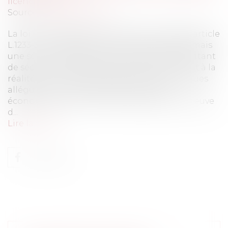
licenciement
Source :
www.eurojuris.fr
La loi n°2016-1088 du 8 août 2016 a modifié l'article
L.1233-3 du Code du travail qui prévoit désormais
une série d’indicateurs et de critères, permettant
de sécuriser l’appréciation des parties, quant à la
réalité et le sérieux des difficultés économiques
alléguées. Un licenciement pour motif
économique peut ainsi être justifié par la preuve
d...
Lire la suite