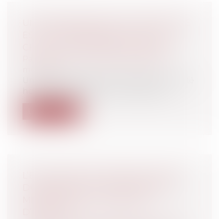
UN ÉTABLISSEMENT DE SANTÉ PRIVÉ
EST-IL RESPONSABLE EN CAS DE
CHUTE D’UN PATIENT DE SON LIT ?
Particuliers
/
Santé
/
Responsabilité
médicale
Une patiente âgée de plus de 83 ans a été
hospitalisée dans une clinique pour...
Lire la suite
L’EXCLUSION DE CERTAINS AGENTS
DU BÉNÉFICE D’UNE PRIME PEUT
MÉCONNAÎTRE LE PRINCIPE
D’ÉGALITÉ