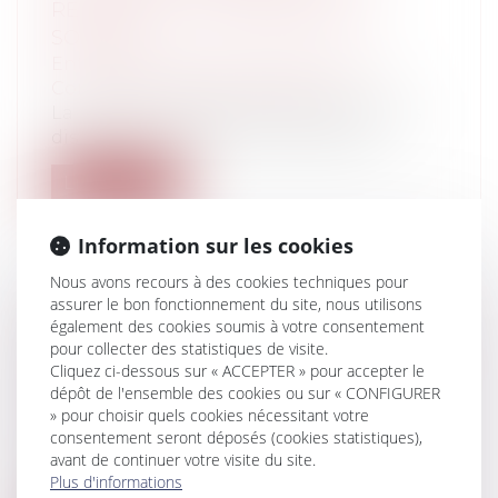
RELATIVES À LA DÉMOCRATIE
SOCIALE
Entreprises
/
Gestion de l'entreprise
/
Communication et vie sociale
La loi du 15 octobre 2010 complétant les
dispositions relatives à la démocrat...
Lire la suite
Information sur les cookies
Nous avons recours à des cookies techniques pour
assurer le bon fonctionnement du site, nous utilisons
également des cookies soumis à votre consentement
L'ARTICLE L. 222-1 DU CODE DE
pour collecter des statistiques de visite.
JUSTICE ADMINISTRATIVE CONFORME
Cliquez ci-dessous sur « ACCEPTER » pour accepter le
À LA CONSTITUTION
dépôt de l'ensemble des cookies ou sur « CONFIGURER
Collectivités
/
Contentieux
/
Tribunal
» pour choisir quels cookies nécessitant votre
administratif/ Procédure administrative
consentement seront déposés (cookies statistiques),
avant de continuer votre visite du site.
Le Conseil constitutionnel saisi par le
Plus d'informations
Conseil d'État d'une question priorit...