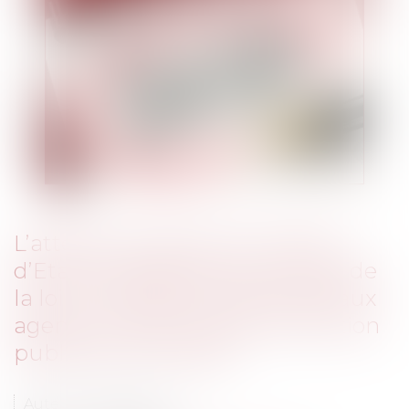
L’attente du décret en Conseil
d’Etat envisagé par l’article 136 de
la loi du 26 janvier 1984 relatif aux
agents contractuels de la fonction
publique territoriale
Auteur : VERGER Julie