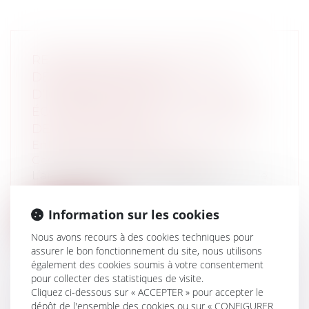
RESPONSABILITÉ DES NOTAIRES -
DEVOIR DE CONSEIL ET
D’INFORMATION SUR LES RISQUES
ÉCONOMIQUES DE LA CONCLUSION
DE L’ACTE DE VENTE
Entreprises
/
Gestion de l'entreprise
/
Gestion des risques et sécurité
L’arrêt rendu le 14 avril dernier par la 1ère
chambre de la Cour de cassation...
Information sur les cookies
Lire la suite
Nous avons recours à des cookies techniques pour
assurer le bon fonctionnement du site, nous utilisons
également des cookies soumis à votre consentement
pour collecter des statistiques de visite.
Cliquez ci-dessous sur « ACCEPTER » pour accepter le
dépôt de l'ensemble des cookies ou sur « CONFIGURER