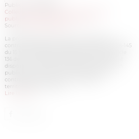
Publié le :
30/06/2016
Collectivités
/
Services publics
/
Fonction
publique / Personnel administratif
Source :
www.eurojuris.fr
La procédure de licenciement des agents
contractuels est envisagée par le décret n°88-145
du 15 février 1988 pris en application de l’article
136 de la loi n°84-53 du 26 janvier 1984 portant
dispositions statutaires relatives à la fonction
publique territoriale et relatif aux agents
contractuels de la fonction publique
territoriale.Les motifs d...
Lire la suite