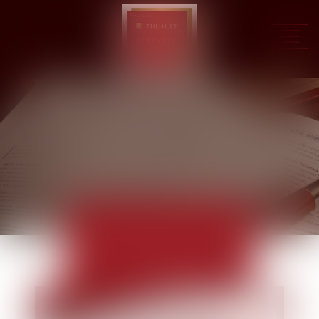
Ouvr
le
men
ACTUALITÉS
EUROJURIS