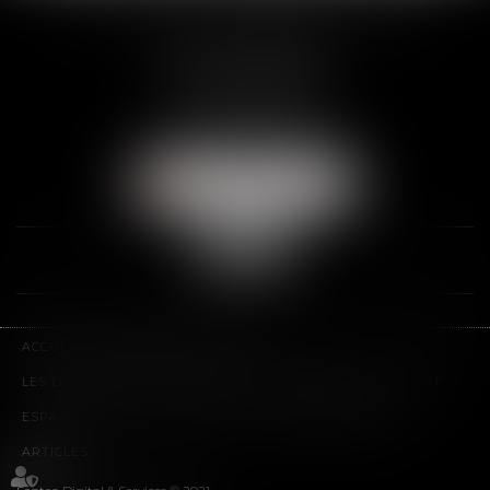
SCP THUAULT, FERRARIS, CORNU
2 Rue de la Banque
89000 AUXERRE
Tél :
03 86 72 09 80
Fax : 03 86 72 09 90
NOUS LOCALISER
ACCUEIL
LE CABINET
L'ÉQUIPE
LES DOMAINES D'INTERVENTION
HONORAIRES
CONTACT
ESPACE CLIENT
PLAN DU SITE
MENTIONS LÉGALES
ARTICLES