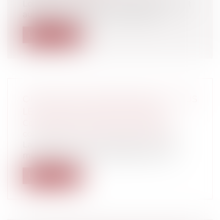
Lorsque la sortie se concrétisera, le Brexit
aura bien un certain nombre d’ef...
Lire la suite
OPÉRATIONS D'AMÉNAGEMENT : TOUS
LES ACTES NE FONT PAS GRIEF
Collectivités
/
Urbanisme
/
Permis de
construire/ Documents d'urbanisme
La délibération par laquelle le conseil
municipal ou l’organe délibérant de l...
Lire la suite