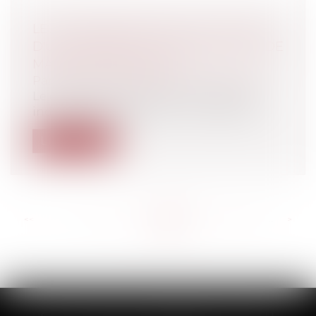
LES CONSÉQUENCES DE LA NULLITÉ
D'UN CONTRAT DE CONSTRUCTION DE
MAISON INDIVIDUELLE
Particuliers
/
Patrimoine
/
Construction
Le contrat de construction de maisons
individuelles (CCMI) est un contrat par...
Lire la suite
<<
<
...
411
412
413
414
415
416
417
...
>
>>