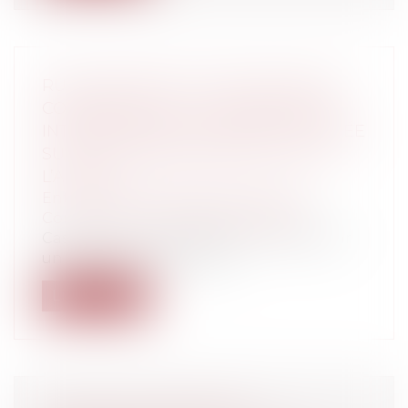
RUPTURE BRUTALE DES RELATIONS
COMMERCIALES : LA COMPÉTENCE
INTERNATIONALE FRANÇAISE FONDÉE
SUR LE CARACTÈRE DÉLICTUEL DE
L’ACTION
Entreprises
/
Marketing et ventes
/
Contrats commerciaux/ distribution
Cass. 1re civ., 12 mars 2025, n° 23-22.051 Par
un arrêt du 12 mars 2025, l...
Lire la suite