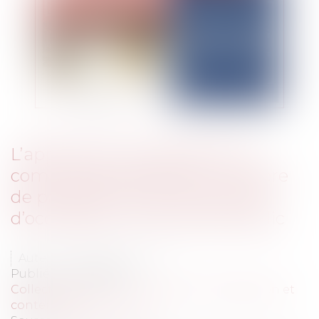
L’application des règles de la
commande publique en matière
de passation d’une convention
d’occupation du domaine public
Auteur : DROUINEAU 1927
Publié le :
17/03/2025
Collectivités
/
Marchés publics
/
Contestation et
contentieux