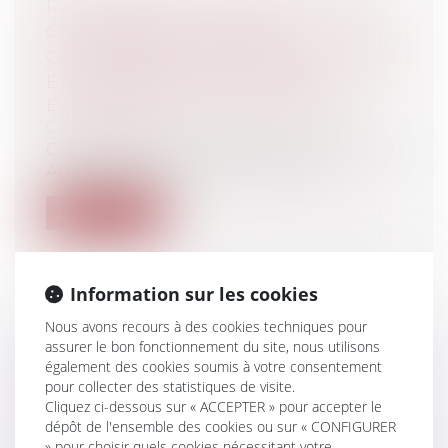
RUPTURE BRUTALE DES RELATIONS
COMMERCIALES : MISE EN
CONCURRENCE PAR APPEL D’OFFRES
ET DÉPENDANCE ÉCONOMIQUE
Entreprises
/
Marketing et ventes
/
Concurrence
Cour de cassation, chambre commerciale,
Arrêt n° 96 FS-B du 26 février 2025,...
Lire la suite
Information sur les cookies
Nous avons recours à des cookies techniques pour
GARANTIE DÉCENNALE ET ATTEINTE À
assurer le bon fonctionnement du site, nous utilisons
également des cookies soumis à votre consentement
LA DESTINATION
pour collecter des statistiques de visite.
CONTRACTUELLEMENT CONVENUE
Cliquez ci-dessous sur « ACCEPTER » pour accepter le
Entreprises
/
Gestion de l'entreprise
/
dépôt de l'ensemble des cookies ou sur « CONFIGURER
Construction Immobilier
» pour choisir quels cookies nécessitant votre