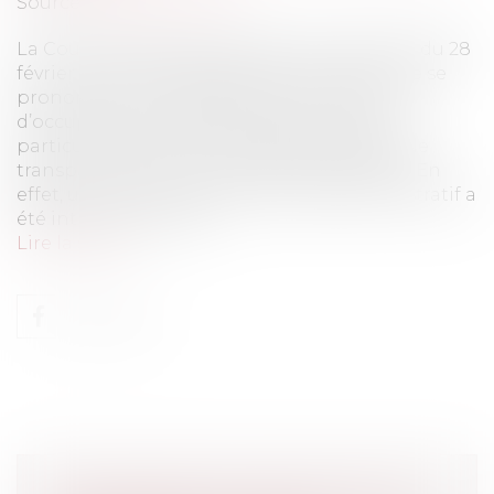
Source :
www.eurojuris.fr
La Cour administrative d’appel de Marseille du 28
février 2025 a dernièrement eu l’occasion de se
prononcer sur la légalité d’une convention
d’occupation du domaine public et plus
particulièrement sur le respect des règles de
transparence de la procédure de sélection. En
effet, un recours devant le tribunal administratif a
été introduit par une...
Lire la suite