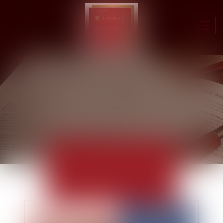
Ouvr
le
men
ACTUALITÉS
EUROJURIS