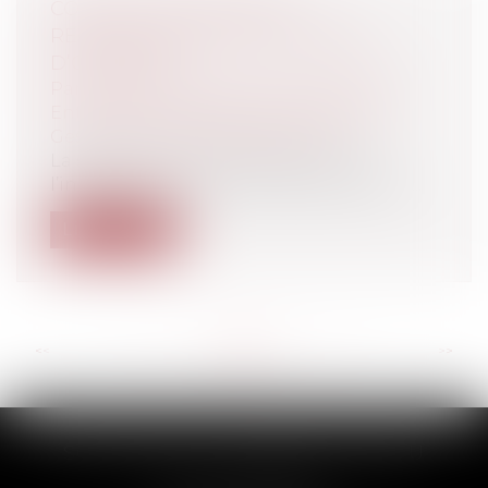
CONTRAT D’ENTREPRISE :
RESPONSABILITÉ DU LOCATEUR
D’OUVRAGE
Particuliers
/
Patrimoine
/
Construction
Entreprises
/
Gestion de l'entreprise
/
Gestion des risques et sécurité
La société La Dormoise avait confié
l’installation d’une centrale photovoltaï...
Lire la suite
<<
<
...
64
65
66
67
68
69
70
...
>
>>
SCP THUAULT, FERRARIS, CORNU