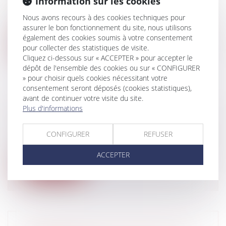
Information sur les cookies
Publicité/ marketing
What's in a big eventOur law office
Nous avons recours à des cookies techniques pour
specialises in the legal engineering of l...
assurer le bon fonctionnement du site, nous utilisons
également des cookies soumis à votre consentement
Lire la suite
pour collecter des statistiques de visite.
Cliquez ci-dessous sur « ACCEPTER » pour accepter le
dépôt de l'ensemble des cookies ou sur « CONFIGURER
» pour choisir quels cookies nécessitant votre
consentement seront déposés (cookies statistiques),
avant de continuer votre visite du site.
Plus d'informations
TOUT EST MÉDICAMENT !
Particuliers
/
Santé
/
Protection sociale
CONFIGURER
REFUSER
La définition légale du médicament et ses
interprétations jurisprudentielles...
ACCEPTER
Lire la suite