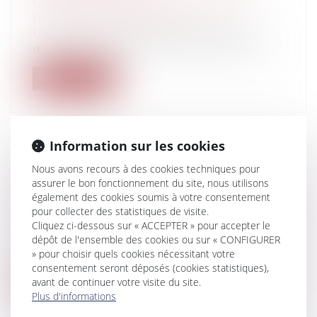
Collectivités
/
Urbanisme
/
Ouvrages et
travaux publics/Construction
Un EPCI peut-il imposer la réalisation
d'une aire d'accueil à une commune non...
Lire la suite
Information sur les cookies
Nous avons recours à des cookies techniques pour
RÉGLEMENTATION APPLICABLE AUX
assurer le bon fonctionnement du site, nous utilisons
STAGES EN ENTREPRISES
également des cookies soumis à votre consentement
Particuliers
/
Emploi
/
Contrat de travail
pour collecter des statistiques de visite.
Un décret du 19 août 2013 abroge
Cliquez ci-dessous sur « ACCEPTER » pour accepter le
plusieurs décrets relevant du code du
dépôt de l'ensemble des cookies ou sur « CONFIGURER
travai...
» pour choisir quels cookies nécessitant votre
consentement seront déposés (cookies statistiques),
Lire la suite
avant de continuer votre visite du site.
Plus d'informations