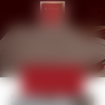
Ouvr
le
men
ACTUALITÉS
EUROJURIS