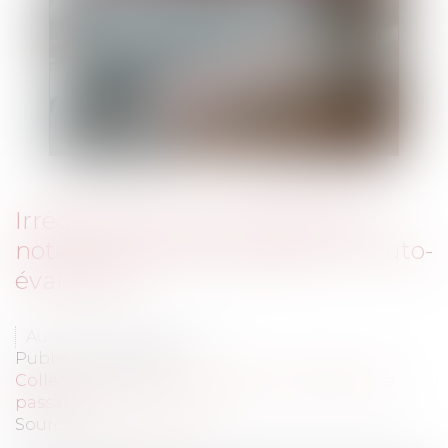
Irrégularité d’une méthode de
notation des offres basée sur l’auto-
évaluation
Auteur : AMON Laurent
Publié le :
30/12/2019
Collectivités
/
Marchés publics
/
Procédure de
passation
Source :
www.eurojuris.fr