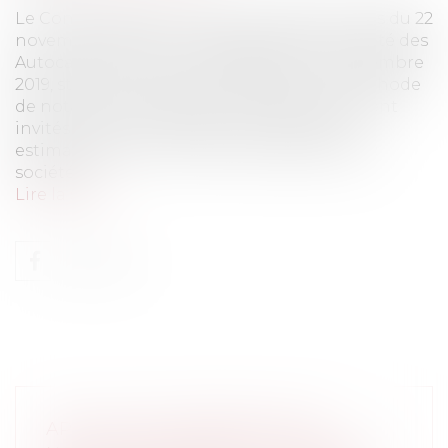
Le Conseil d’Etat a censuré, dans deux arrêts du 22
novembre 2019 (CE, 22 novembre 2019, société des
Autocars Faure, req. n°418460 et CE, 22 novembre
2019, sté Cars Annequin, n°418461) , une méthode
de notation par laquelle les candidats étaient
invités à fixer eux-mêmes les notes qu’ils
estimaient devoir leur être attribuées. Deux
sociétés...
Lire la suite
APPLICATION IMMÉDIATE DES