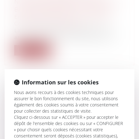
NOUVELLES FORMES DE CONGÉ AUX
BAUX ANTÉRIEURS À LA LOI PINEL
Entreprises
/
Gestion de l'entreprise
/
Construction Immobilier
La Cour de Cassation rappelle dans un
arrêt récent du 24 octobre 2019 (Cour d...
Lire la suite
Information sur les cookies
LA SIMPLIFICATION DU DROIT DES
Nous avons recours à des cookies techniques pour
FONDS DE COMMERCE PAR LA LOI
assurer le bon fonctionnement du site, nous utilisons
également des cookies soumis à votre consentement
SOIHILI N°2019-744 DU 19 JUILLET 2019
pour collecter des statistiques de visite.
Entreprises
/
Vie de l'entreprise
/
Cession
Cliquez ci-dessous sur « ACCEPTER » pour accepter le
d'entreprise
dépôt de l'ensemble des cookies ou sur « CONFIGURER
La rédaction de l'acte de vente ou
» pour choisir quels cookies nécessitant votre
d'apport en société d'un fonds de
consentement seront déposés (cookies statistiques),