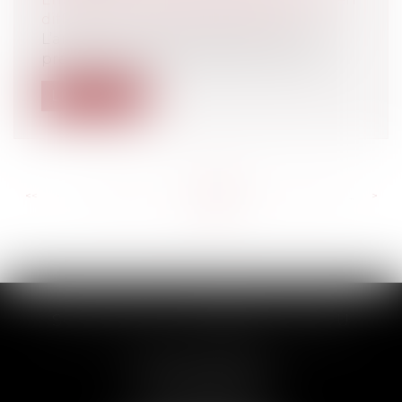
difficultés / procédures collectives
L’article L. 641-12 du Code de Commerce
prévoit que lorsque le bailleur deman...
Lire la suite
<<
<
...
269
270
271
272
273
274
275
...
>
>>
SCP THUAULT, FERRARIS, CORNU
2 Rue de la Banque
89000 AUXERRE