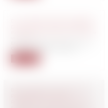
DE LA LIBERTÉ LIMITÉE DU DÉBITEUR
DANS L’IMPUTATION DES PAIEMENTS
Particuliers
/
Consommation
/
Contrats de
vente / Prêts
En application de l’article 1253 ancien du
Code Civil, le débiteur de plusieu...
Lire la suite
BAIL COMMERCIAL, RÉSILIATION ET
PROCÉDURE COLLECTIVE :
REVIREMENT DE JURISPRUDENCE ?
Entreprises
/
Contentieux
/
Entreprises en