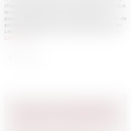
chambre sociale de la Cour de cassation juge que
le comité d'entreprise (CE) et l’employeur
peuvent passer un accord, même informel, afin de
prolonger les délais de consultation du premier.
Les faits de l’espèce remontent à 2016, le Comit...
Lire la suite
COVID-19 : QUID DE L'INDEMNISATION
DES PERTES D'EXPLOITATION PAR LES
ASSUREURS, ET NOTAMMENT PAR AXA
?