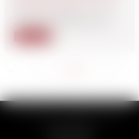
Particuliers
/
Civil / Pénal
/
Procédure
pénale / Procédure civile
A l’occasion d’une affaire dans laquelle
une partie avait fait appel en repre...
Lire la suite
<<
<
...
219
220
221
222
223
224
225
...
>
>>
SCP THUAULT, FERRARIS, CORNU
2 Rue de la Banque
89000 AUXERRE