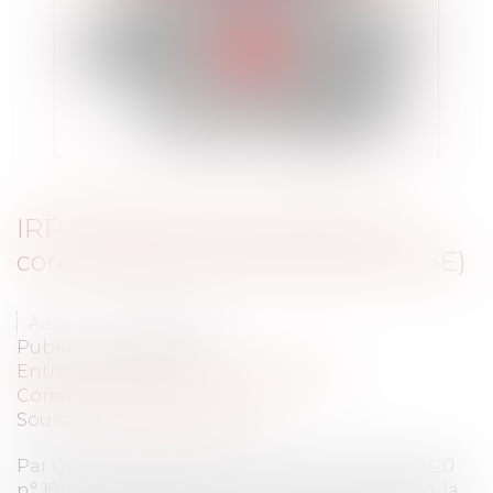
IRP : délais de consultation du
comité social et économique (CSE)
Auteur : ROUX Benjamin
Publié le :
29/09/2020
Entreprises
/
Gestion de l'entreprise
/
Communication et vie sociale
Source :
www.eurojuris.fr
Par un arrêt du 8 juillet 2020 (Cass. soc. 8-7-2020
n° 19-10.987 FS-PBI, Sté Lur Berri c/ Sté Syndex), la