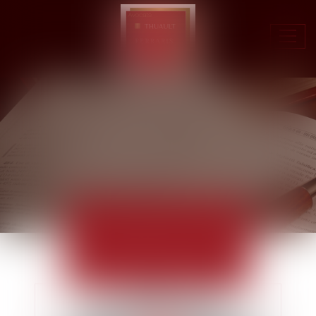
Ouvr
le
men
ACTUALITÉS
EUROJURIS