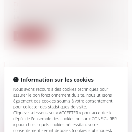
Entreprises
/
Gestion de l'entreprise
/
Gestion des risques et sécurité
La bataille des restaurateurs et hôteliers
contre AXA fait rage pour obtenir...
Lire la suite
LES LOYERS COMMERCIAUX SONT-ILS
Information sur les cookies
EXIGIBLES PENDANT LA PÉRIODE
COVID-19 ?
Nous avons recours à des cookies techniques pour
assurer le bon fonctionnement du site, nous utilisons
Entreprises
/
Gestion de l'entreprise
/
également des cookies soumis à votre consentement
Construction Immobilier
pour collecter des statistiques de visite.
La crise sanitaire Covid 19 a créé de
Cliquez ci-dessous sur « ACCEPTER » pour accepter le
nombreux différends notamment en
dépôt de l'ensemble des cookies ou sur « CONFIGURER
matièr...
» pour choisir quels cookies nécessitant votre
consentement seront déposés (cookies statistiques),