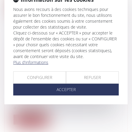
Lire la suite
Nous avons recours à des cookies techniques pour
assurer le bon fonctionnement du site, nous utilisons
également des cookies soumis à votre consentement
pour collecter des statistiques de visite.
Cliquez ci-dessous sur « ACCEPTER » pour accepter le
dépôt de l'ensemble des cookies ou sur « CONFIGURER
BAIL D'HABITATION ET ERREUR SUR
» pour choisir quels cookies nécessitant votre
consentement seront déposés (cookies statistiques),
LA SURFACE : QUAND LA PROCÉDURE
avant de continuer votre visite du site.
CIVILE SPÉCIFIQUE AUX BAUX
Plus d'informations
D’HABITATION S’INSPIRE DE LA
PROCÉDURE ADMINISTRATIVE, EN
CONFIGURER
REFUSER
PIRE
Particuliers
/
Patrimoine
/
Immobilier /
ACCEPTER
Logement
L’on critique volontiers la procédure
administrative pour ses recours préalab...
Lire la suite