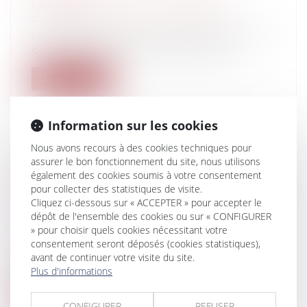
LECTURE
Particuliers
/
Patrimoine
/
Fiscalité
Les députés français ont adopté le projet
de loi généralisant le Revenu de So...
Lire la suite
Information sur les cookies
Nous avons recours à des cookies techniques pour
assurer le bon fonctionnement du site, nous utilisons
BIENTÔT LA FIN DES EXCÈS DE
également des cookies soumis à votre consentement
VITESSE IMPUNIS DES ÉTRANGERS EN
pour collecter des statistiques de visite.
FRANCE?
Cliquez ci-dessous sur « ACCEPTER » pour accepter le
dépôt de l'ensemble des cookies ou sur « CONFIGURER
Particuliers
/
Civil / Pénal
/
Permis de
» pour choisir quels cookies nécessitant votre
conduire
consentement seront déposés (cookies statistiques),
Le ministre des Transports, Dominique
avant de continuer votre visite du site.
Bussereau, souhaite faire plancher ses...
Plus d'informations
Lire la suite
CONFIGURER
REFUSER