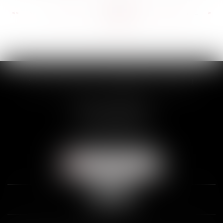
<<
<
...
478
479
480
481
482
483
484
...
>
>>
SCP THUAULT, FERRARIS, CORNU
2 Rue de la Banque
89000 AUXERRE
Tél :
03 86 72 09 80
Fax : 03 86 72 09 90
NOUS LOCALISER