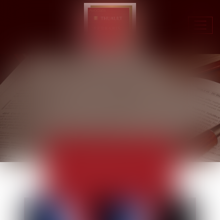
Ouvr
le
men
ACTUALITÉS
EUROJURIS