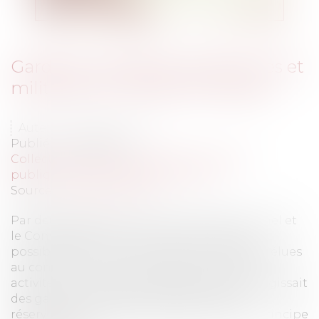
Gardes champêtres, gendarmes et
militaires au conseil municipal
Auteur : PLATEL Pauline
Publié le :
05/01/2015
Collectivités
/
Services publics
/
Fonction
publique / Personnel administratif
Source :
www.eurojuris.fr
Par deux décisions, le Conseil constitutionnel et
le Conseil d'Etat se sont prononcés sur la
possibilité pour certaines personnes d'être élues
au conseil municipal, compte tenu de leurs
activités ou fonctions professionnelles.Il s'agissait
des gardes champêtres, des gendarmes
réservistes et des militaires de carrière.Le principe