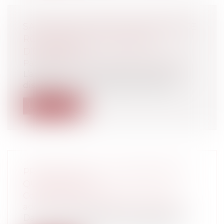
SANCTION DU DÉFAUT D’ASSURANCE
RC DÉCENNALE ET ABSENCE
D’OUVRAGE
Particuliers
/
Patrimoine
/
Construction
L’article L 241-1 du code des assurances
dispose que : « Toute personne physi...
Lire la suite
PRÉCISIONS SUR LA PRESCRIPTION
QUADRIENNALE
Collectivités
/
Contentieux
/
Tribunal
administratif/ Procédure administrative
Dans 2 arrêts différents tous deux datés