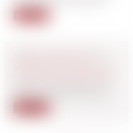
du 5 décembre 2014, le Conseil d'Eta...
Lire la suite
EMPRUNTS TOXIQUES : LE FONDS
D’AIDE AUX COLLECTIVITÉS
TERRITORIALES EST OPÉRATIONNEL
Collectivités
/
Finances locales
/
Fiscalité/
Gestion de fait/ Chambre des Comptes
L’arrêté du 4 novembre 2014, pris en
application du décret n° 2014-444 du 29...
Lire la suite