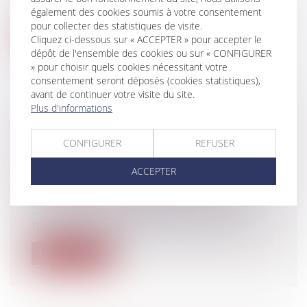
publics à adopter des mesures tout...
également des cookies soumis à votre consentement
pour collecter des statistiques de visite.
Lire la suite
Cliquez ci-dessous sur « ACCEPTER » pour accepter le
dépôt de l'ensemble des cookies ou sur « CONFIGURER
» pour choisir quels cookies nécessitant votre
consentement seront déposés (cookies statistiques),
avant de continuer votre visite du site.
Plus d'informations
LE DEVOIR DE CONSEIL DE
CONFIGURER
REFUSER
L'ARCHITECTE CONCERNE
ÉGALEMENT LES QUESTIONS
ACCEPTER
JURIDIQUES DE DROIT PRIVÉ
Particuliers
/
Patrimoine
/
Construction
L’architecte est redevable, à l’égard du
maître de l’ouvrage, profane ou prof...
Lire la suite