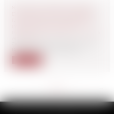
NULLITÉ DU CONTRAT DE LOUAGE
D’OUVRAGE DU FAIT DE L’ABSENCE
DE MENTION DES DISPOSITIONS DE
L’ARTICLE 1792 DU CODE CIVIL
Particuliers
/
Consommation
/
Contrats de
vente / Prêts
Cass, 1ère civ, 8 octobre 2025, n°24-13.232
Dans le cadre d’un démarchage...
Lire la suite
<<
<
...
11
12
13
14
15
16
17
...
>
>>
SCP THUAULT, FERRARIS, CORNU