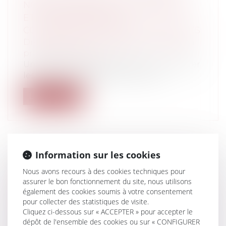
NOUVELLES RÈGLES DE VERSEMENT
ET DE CONTRÔLE DES
CONTRIBUTIONS CONVENTIONNELLES
Droit du travail - Employeurs
/
Droit de la
protection sociale
Un décret du 8 avril 2026 est venu préciser
les modalités de gestion, de cont...
Lire la suite
Information sur les cookies
REFUS D’ACCORDER LA QUALITÉ
Nous avons recours à des cookies techniques pour
D’HÉBERGEUR À AIRBNB
assurer le bon fonctionnement du site, nous utilisons
Particuliers
/
Patrimoine
/
Immobilier /
également des cookies soumis à votre consentement
Logement
pour collecter des statistiques de visite.
Entreprises
/
Marketing et ventes
/
E-
Cliquez ci-dessous sur « ACCEPTER » pour accepter le
commerce
dépôt de l'ensemble des cookies ou sur « CONFIGURER