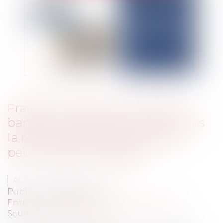
Fraude au RIB et au virement
bancaire : dans quelles conditions
la responsabilité de la banque
peut-elle être engagée ?
Auteur : BAIKOFF Stéphane
Publié le :
07/04/2026
Entreprises
/
Finances
/
Banque et finance
Source :
www.eurojuris.fr