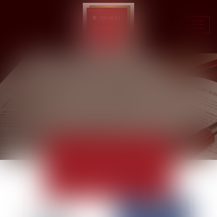
Ouvr
le
men
ACTUALITÉS
EUROJURIS