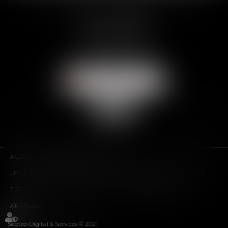
2 Rue de la Banque
89000 AUXERRE
Tél :
03 86 72 09 80
Fax : 03 86 72 09 90
NOUS LOCALISER
ACCUEIL
LE CABINET
L'ÉQUIPE
LES DOMAINES D'INTERVENTION
HONORAIRES
CONTACT
ESPACE CLIENT
PLAN DU SITE
MENTIONS LÉGALES
ARTICLES
Septeo Digital & Services © 2021