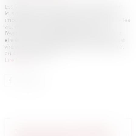
Les fraudes au virement bancaire, notamment
lors d’achats immobiliers ou de transactions
importantes, se multiplient. Dans ce contexte, les
victimes s’interrogent légitimement sur
l’éventuelle responsabilité de la banque : peut
elle être tenue responsable lorsque l’argent est
viré vers un compte frauduleux ? Selon un arrêt
du 4 mars 2026 (Com....
Lire la suite
DIALOGUE SOCIAL ET FORMATION :