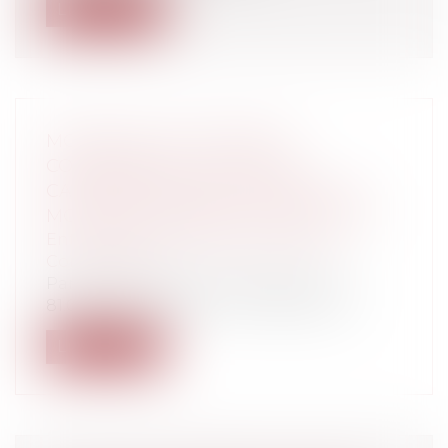
Lire la suite
MONOPOLE DES EXPERTS-
COMPTABLES : LA COUR DE
CASSATION FERME LA PORTE AUX
MONTAGES DE MISE À DISPOSITION
Entreprises
/
Marketing et ventes
/
Concurrence
Par un arrêt du 21 janvier 2026 (n° 24-
81.008), la chambre criminelle de la C...
Lire la suite