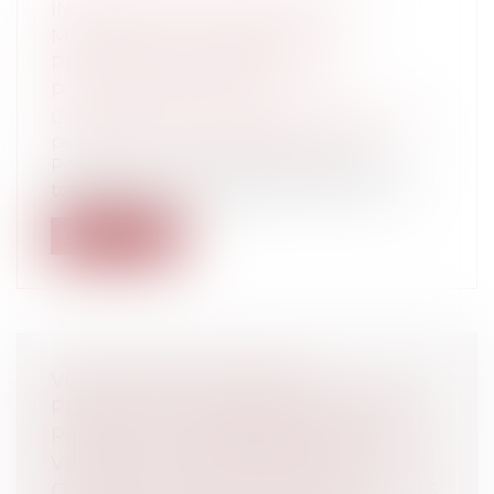
INDEMNITÉ DE FONCTION DES
MAIRES DES COMMUNES :
POPULATION MUNICIPALE ET
POPULATION TOTALE
Collectivités
/
Services publics
/
Fonction
publique / Personnel administratif
Population municipale et population
totale : comment appliquer l’article L 21...
Lire la suite
VÉHICULES AUTONOMES :
PUBLICATION D'UNE ORDONNANCE
RELATIVE À L'EXPÉRIMENTATION DE
VÉHICULES À DÉLÉGATION DE
CONDUITE SUR LES VOIES PUBLIQUES