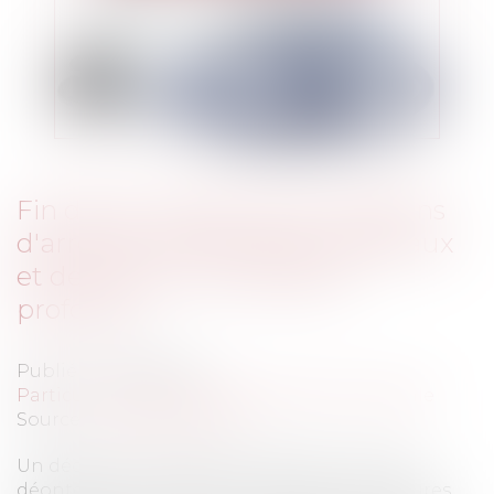
Fin de vie : fixation des conditions
d'arrêt des traitements médicaux
et de recours à la sédation
profonde
Publié le :
18/08/2016
Particuliers
/
Santé
/
Responsabilité médicale
Source :
www.eurojuris.fr
Un décret du 3 août 2016 modifie le code de
déontologie médicale et relatif aux procédures