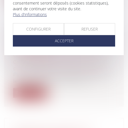
consentement seront déposés (cookies statistiques),
avant de continuer votre visite du site.
Plus d'informations
CONFIGURER
REFUSER
EXPULSION DE L’OCCUPANT SANS
TITRE DU DOMAINE PUBLIC :
ACCEPTER
POUVOIRS DU PROPRIÉTAIRE ET DU
GESTIONNAIRE
Collectivités
/
Services publics
/
Service
public / Délégation de service public
Par une décision en date du 1er juin 2016,
le Conseil d’Etat a précisé la rép...
Lire la suite