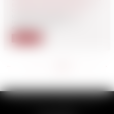
Entreprises
/
Marketing et ventes
/
Contrats commerciaux/ distribution
Une ordonnance relative à
l'expérimentation de véhicules à
délégation de cond...
Lire la suite
<<
<
...
406
407
408
409
410
411
412
...
>
>>
SCP THUAULT, FERRARIS, CORNU
2 Rue de la Banque