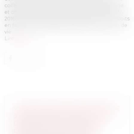
collégiales et au recours à la sédation profonde
et continue jusqu'au décès prévus par la loi n°
2016-87 du 2 février 2016 créant de nouveaux droits
en faveur des malades et des personnes en fin de
vie....
Lire la suite
VALIDITÉ DU PRONONCÉ DU DIVORCE
SUBORDONNÉ À LA CONSTITUTION
D’UNE GARANTIE PAR L’ÉPOUX
DÉBITEUR D’UNE PRESTATION