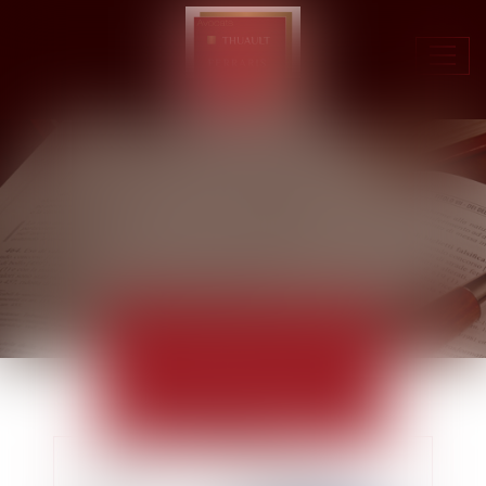
Ouvr
le
men
ACTUALITÉS
EUROJURIS