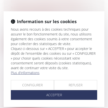
IMPÔT À LA SOURCE : QUELLES
MODALITÉS POUR L'EMPLOYEUR ?
QUEL CALENDRIER?
Entreprises
/
Ressources humaines
/
Information sur les cookies
Salaires et avantages
Nous avons recours à des cookies techniques pour
À partir du 1er janvier 2018, le prélèvement
assurer le bon fonctionnement du site, nous utilisons
à la source de l'impôt sur le re...
également des cookies soumis à votre consentement
pour collecter des statistiques de visite.
Lire la suite
Cliquez ci-dessous sur « ACCEPTER » pour accepter le
dépôt de l'ensemble des cookies ou sur « CONFIGURER
» pour choisir quels cookies nécessitant votre
consentement seront déposés (cookies statistiques),
avant de continuer votre visite du site.
Plus d'informations
NE PAS SE PRÉCIPITER SUR LE NOM
DE DOMAINE DE SON CONCURRENT
CONFIGURER
REFUSER
Entreprises
/
Marketing et ventes
/
Concurrence
ACCEPTER
Mon concurrent, dans le même secteur de
niche que moi, et dont le magasin est...