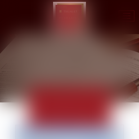
Ouvr
le
men
ACTUALITÉS
EUROJURIS