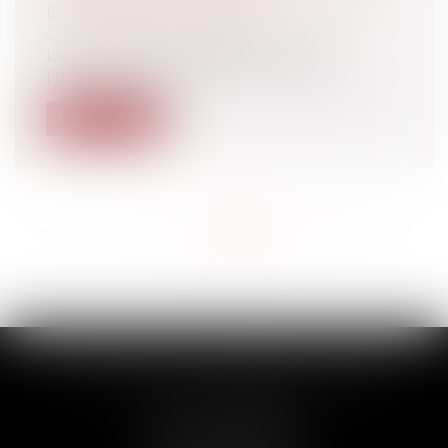
Entreprises
/
Gestion de l'entreprise
/
Construction Immobilier
Le très célèbre et fameux arrêt de
l’histoire des loyers binaires, celui du 1...
Lire la suite
<<
<
...
211
212
213
214
215
216
217
...
>
>>
SCP THUAULT, FERRARIS, CORNU
2 Rue de la Banque
89000 AUXERRE