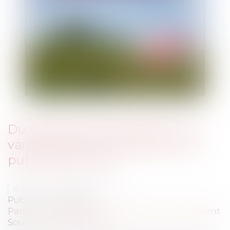
Du facultatif au provisoire ou la
variabilité de l’opposabilité de la
publicité foncière
Auteur : PROVANSAL Alain
Publié le :
10/12/2020
Particuliers
/
Patrimoine
/
Immobilier / Logement
Source :
www.eurojuris.fr