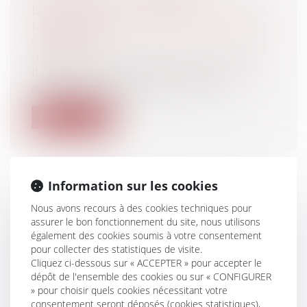
DOMANIALE : CHAMBORD FAIT DE LA
RÉSISTANCE !
Collectivités
/
Environnement
/
Principes
généraux
Il reste à Chambord le délicieux parfum
suranné des Ors Royaux. L'on sait...
Lire la suite
Information sur les cookies
MON CONTRAT CONTIENT UNE
Nous avons recours à des cookies techniques pour
assurer le bon fonctionnement du site, nous utilisons
CLAUSE D’ARBITRAGE : DOIS-JE
également des cookies soumis à votre consentement
PANIQUER ?
pour collecter des statistiques de visite.
Particuliers
/
Civil / Pénal
/
Procédure
Cliquez ci-dessous sur « ACCEPTER » pour accepter le
pénale / Procédure civile
dépôt de l'ensemble des cookies ou sur « CONFIGURER
Entreprises
/
Contentieux
/
Justice
» pour choisir quels cookies nécessitant votre
commerciale
consentement seront déposés (cookies statistiques),