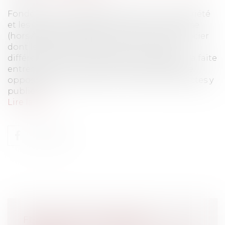
Fondée sur la nécessité de sécuriser la propriété
et les garanties la publicité foncière française
(hors Alsace Moselle qui connait le Livre Foncier
dont le but est le même avec des moyens
différents), dont la rénovation du cadastre l’a faite
entrer dans la modernité, vise aussi à rendre
opposable aux tiers ou les en informer les actes y
publiés...
Lire la suite
FISCALITÉ ET OCCUPATION