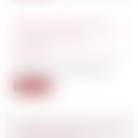
ELECTIONS MUNICIPALES : UNE
DÉFINITION RÉNOVÉE DE "L'ÉLÉMENT
NOUVEAU DE POLÉMIQUE
ÉLECTORALE"
Collectivités
/
Environnement
/
Principes
généraux
Par un jugement n° 2000743 du 25 juin
2020, le tribunal administratif de Poit...
Lire la suite
LOYER BINAIRE ET RENOUVELLEMENT,
LA FORCE DU CONTRAT