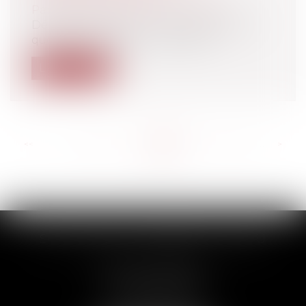
Particuliers
/
Patrimoine
/
Fiscalité
Déclarez, déclarez, il en restera toujours
quelque chose pour les impôts !...
Lire la suite
<<
<
...
139
140
141
142
143
144
145
...
>
>>
SCP THUAULT, FERRARIS, CORNU
2 Rue de la Banque
89000 AUXERRE
Tél :
03 86 72 09 80