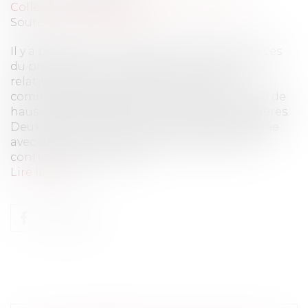
Collectivités
/
Marchés publics
/
Exécution
Source :
www.eurojuris.fr
Il y a presque un an, le 30 mars 2022, les services
du premier ministre publiaient la circulaire
relative à l'exécution des contrats de la
commande publique dans le contexte actuel de
hausse des prix de certaines matières premières.
Deux points y étaient principalement abordée
avec d'une part la possibilité de modifier les
contrats de la comman...
Lire la suite