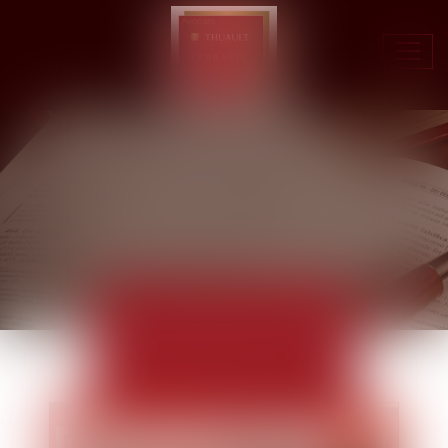
Ouvr
le
men
ACTUALITÉS
EUROJURIS