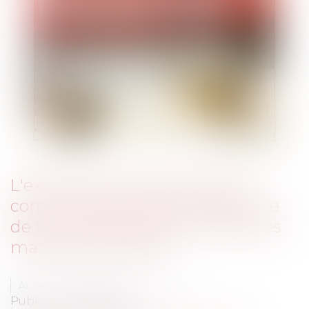
L'exécution des contrats de la
commande publique à l'épreuve
de la hausse des prix de certaines
matières premières
Auteur : DROUINEAU Thomas
Publié le :
14/03/2023