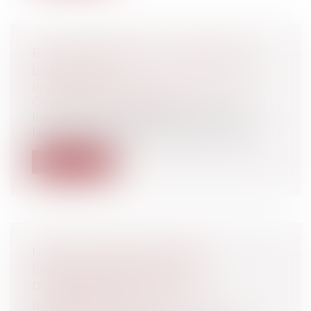
BAIL COMMERCIAL ET DANGER DE
L'EXPULSION
Entreprises
/
Gestion de l'entreprise
/
Construction Immobilier
Il est parfois dangereux de procéder à
l’exécution forcée d’une décision exéc...
Lire la suite
NOUVELLE OBLIGATION DE
DÉCLARATION POUR LES
PROPRIÉTAIRES D’UN BIEN
IMMOBILIER EN 2023