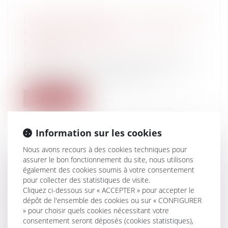
BAIL D’HABITATION ET MODALITÉS DE
REMISE DES CLEFS
Particuliers
/
Patrimoine
/
Immobilier /
Logement
En matière de baux d’habitation, libérer
les lieux n’est pas suffisant : tant...
Lire la suite
Information sur les cookies
Nous avons recours à des cookies techniques pour
assurer le bon fonctionnement du site, nous utilisons
LE BAIL EMPHYTÉOTIQUE
également des cookies soumis à votre consentement
ADMINISTRATIF ET L'OBLIGATION DE
pour collecter des statistiques de visite.
CONSULTER LE SERVICE DES
Cliquez ci-dessous sur « ACCEPTER » pour accepter le
dépôt de l'ensemble des cookies ou sur « CONFIGURER
DOMAINES
» pour choisir quels cookies nécessitant votre
Collectivités
/
Urbanisme
/
Ouvrages et
consentement seront déposés (cookies statistiques),
travaux publics/Construction