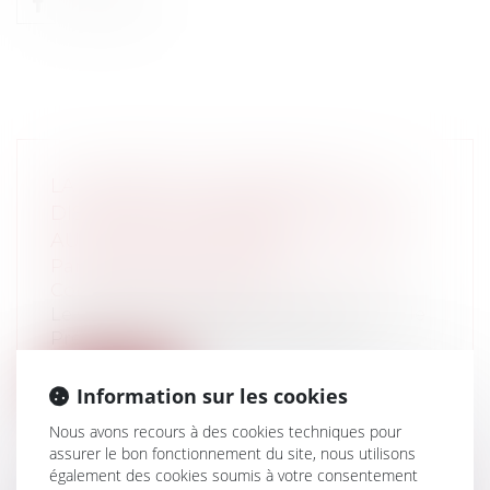
LA LIBERTÉ DE CONSCIENCE : LE
DISCOURS DE FRANÇOIS HOLLANDE
AU SALON DES MAIRES
Particuliers
/
Famille
/
Mariage / PACS /
Concubinage / Vie civile
Le salon des maires fut l'occasion pour le
Président de la République de trai...
Lire la suite
Information sur les cookies
Nous avons recours à des cookies techniques pour
assurer le bon fonctionnement du site, nous utilisons
également des cookies soumis à votre consentement