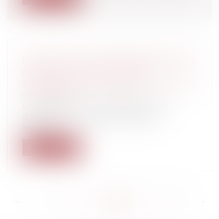
INEXACTITUDE DES RENSEIGNEMENTS
DONNÉS PAR UN CANDIDAT
Collectivités
/
Marchés publics
/
Procédure
de passation
L'inexactitude des renseignements
donnés par un candidat affecte la
légalité...
Lire la suite
<<
<
...
618
619
620
621
622
623
624
...
>