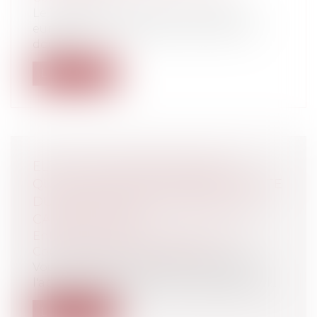
Le 15 novembre 2012, la Commission
européenne a augmenté les droits de
douane...
Lire la suite
ELECTIONS PROFESSIONNELLES :
QUELLE DATE BUTOIR AVANT LA DATE
DU SCRUTIN POUR LE DÉPÔT DES
CANDIDATURES ?
Entreprises
/
Gestion de l'entreprise
/
Communication et vie sociale
Vous souhaitez vous porter candidat à
l'approche d'une élection professionnel...
Lire la suite