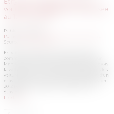
Ethylotest obligatoire dans les
voitures: la verbalisation repoussée
au 1er mars 2013
Publié le :
05/11/2012
Particuliers
/
Civil / Pénal
/
Permis de conduire
Source :
www.eurojuris.fr
En raison de la pénurie d’éthylotests dans le
commerce en France, le ministre de l’Intérieur
Manuel Valls a décidé de reporter de quatre mois
la verbalisation pour défaut d’éthylotest dans les
voitures.Sanction pour défaut de possession d'un
éthylotest dans sa voiture Le décret du 28 février
2012 relatif à la possession obligatoire d'un
éthylote...
Lire la suite