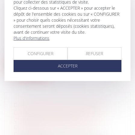
pour collecter des statistiques de visite.
Cliquez ci-dessous sur « ACCEPTER » pour accepter le
AFFAIRE HARROUDJ C/ FRANCE : LA
dépôt de l'ensemble des cookies ou sur « CONFIGURER
KAFALA UNE MESURE JUDICIAIRE
» pour choisir quels cookies nécessitant votre
COMPATIBLE AVEC L’ARTICLE 8 DE LA
consentement seront déposés (cookies statistiques),
avant de continuer votre visite du site.
CEDH
Plus d'informations
Particuliers
/
Famille
/
Enfants
Entre conflit de lois et pluralisme culturel,
un nouvel arrêt de la Cour Euro...
CONFIGURER
REFUSER
Lire la suite
ACCEPTER
DES MESURES DE TAXATION ANTI-
DUMPING CONTRE LA VAISSELLE
CHINOISE EN CÉRAMIQUE :
Entreprises
/
Marketing et ventes
/
Concurrence