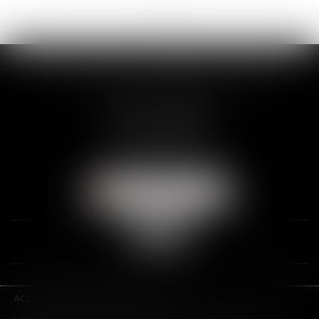
>>
SCP THUAULT, FERRARIS, CORNU
2 Rue de la Banque
89000 AUXERRE
Tél :
03 86 72 09 80
Fax : 03 86 72 09 90
NOUS LOCALISER
ACCUEIL
LE CABINET
L'ÉQUIPE