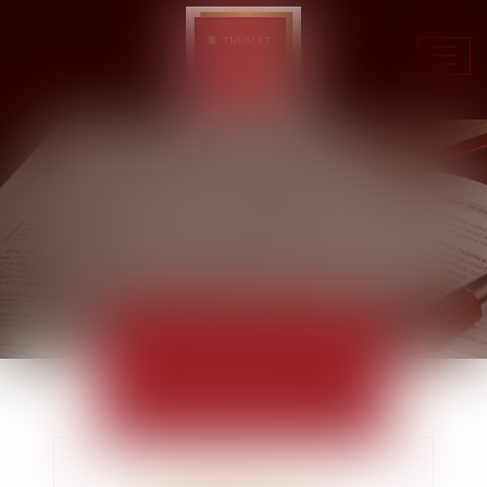
Ouvr
le
men
ACTUALITÉS
EUROJURIS