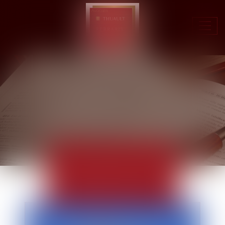
Ouvr
le
men
ACTUALITÉS
EUROJURIS