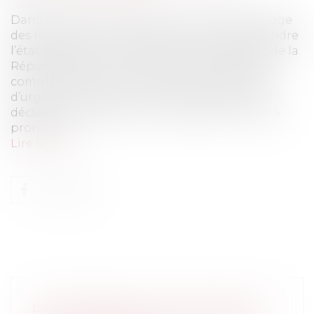
Dans une ordonnance du 27 janvier 2016, le juge
des référés du Conseil d’État refuse de suspendre
l’état d’urgence ou d’ordonner au Président de la
République d’y mettre fin.Après les attentats
commis à Paris le 13 novembre dernier, l’état
d’urgence prévu par la loi du 3 avril 1955 a été
déclaré par le décret 14 novembre 2015. Il a été
prorogé,...
Lire la suite
LA DÉCHÉANCE DE LA NATIONALITÉ