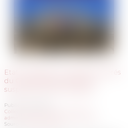
Etat d'urgence: Le juge des référés
du Conseil d’État refuse de
suspendre l’état d’urgence
Publié le :
29/01/2016
Collectivités
/
Contentieux
/
Tribunal
administratif/ Procédure administrative
Source :
www.eurojuris.fr