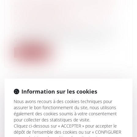
EST-ELLE UNE MESURE UTILE ? EST-
ELLE SUFFISANTE ?
Particuliers
/
Famille
/
Mariage / PACS /
Concubinage / Vie civile
Le constat que cette mesure ne soit pas
dissuasive pour des terroristes qui a...
Lire la suite
Information sur les cookies
BAIL D'HABITATION: PAS DE DROIT AU
MAINTIEN DANS LES LIEUX POUR LES
Nous avons recours à des cookies techniques pour
assurer le bon fonctionnement du site, nous utilisons
ENFANTS MAJEURS
également des cookies soumis à votre consentement
Particuliers
/
Patrimoine
/
Immobilier /
pour collecter des statistiques de visite.
Logement
Cliquez ci-dessous sur « ACCEPTER » pour accepter le
Traversant les époques pour faire
dépôt de l'ensemble des cookies ou sur « CONFIGURER
appliquer la législation antérieure au 6 ju...