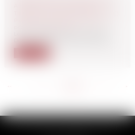
À DÉFAUT D'ACQUITTEMENT DU
TIMBRE FISCAL (ARTICLE 963 DU CPC)
Particuliers
/
Civil / Pénal
/
Procédure
pénale / Procédure civile
Le 1er octobre 2015, la Cour d'Appel de
DOUAI a déclaré irrecevable un appel...
Lire la suite
<<
<
...
435
436
437
438
439
440
441
...
>
>>
SCP THUAULT, FERRARIS, CORNU