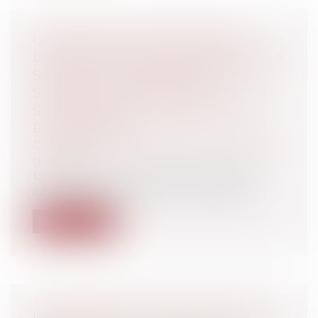
CRÉATION D'UN COMMISSAIRE À
L'INFORMATION STRATÉGIQUE ET À LA
SÉCURITÉ ÉCONOMIQUES ET D'UN «
SERVICE DE L'INFORMATION
STRATÉGIQUE ET DE LA SÉCURITÉ
ÉCONOMIQUES »
Collectivités
/
Environnement
/
Principes
généraux
Un décret du 29 janvier 2016 institue un
commissaire à l'information stratégi...
Lire la suite
IRRECEVABILITÉ OU NON DE L'APPEL