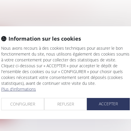
R DE CONSEIL DE L'ARCHITECTE
s
/
Patrimoine
/
Construction
cision particulièrement intéressante du 8 février 2011
Information sur les cookies
ite
Nous avons recours à des cookies techniques pour assurer le bon
fonctionnement du site, nous utilisons également des cookies soumis
à votre consentement pour collecter des statistiques de visite.
Cliquez ci-dessous sur « ACCEPTER » pour accepter le dépôt de
l'ensemble des cookies ou sur « CONFIGURER » pour choisir quels
cookies nécessitant votre consentement seront déposés (cookies
N D'UNE COMMISSION DES TÉLÉPHÉRIQUES
statistiques), avant de continuer votre visite du site.
s
/
Services publics
/
Service public / Délégation de ser
Plus d'informations
du 22 août 2012 créé une commission des téléphérique
ACCEPTER
CONFIGURER
REFUSER
ite