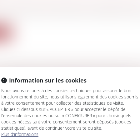
s
/
Gestion de l'entreprise
/
Gestion des risques et sécu
ntexte "d'évolution profonde du monde sportif et de
ite
 RÉUSSIR UNE TRANSMISSION D'ENTREPRIS
Information sur les cookies
s
/
Vie de l'entreprise
/
Cession d'entreprise
 on dénombre 185 000 entreprises susceptibles d’être
Nous avons recours à des cookies techniques pour assurer le bon
fonctionnement du site, nous utilisons également des cookies soumis
à votre consentement pour collecter des statistiques de visite.
ite
Cliquez ci-dessous sur « ACCEPTER » pour accepter le dépôt de
l'ensemble des cookies ou sur « CONFIGURER » pour choisir quels
cookies nécessitant votre consentement seront déposés (cookies
statistiques), avant de continuer votre visite du site.
Plus d'informations