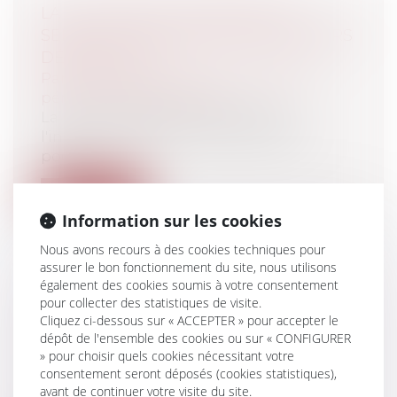
LA LOI VISANT À INSTAURER UN
SERVICE CITOYEN POUR LES MINEURS
DÉLINQUANTS
Particuliers
/
Civil / Pénal
/
Procédure
pénale / Procédure civile
La loi du 26 décembre 2011 prévoit
l'instauration d'une nouvelle mesure
pour...
Lire la suite
Information sur les cookies
Nous avons recours à des cookies techniques pour
assurer le bon fonctionnement du site, nous utilisons
également des cookies soumis à votre consentement
pour collecter des statistiques de visite.
EGALITÉ EN DROIT DU TRAVAIL : A LA
Cliquez ci-dessous sur « ACCEPTER » pour accepter le
COMÉDIE FRANÇAISE LA NOTORIÉTÉ
dépôt de l'ensemble des cookies ou sur « CONFIGURER
FAIT LA DIFFÉRENCE !
» pour choisir quels cookies nécessitant votre
consentement seront déposés (cookies statistiques),
Particuliers
/
Emploi
/
Contrat de travail
avant de continuer votre visite du site.
Le législateur et la Jurisprudence