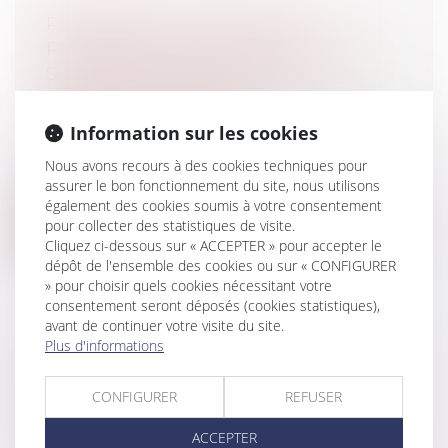
RÉFÉRENDUM CONTRE "LES
RÉMUNÉRATIONS ABUSIVES" : LES
SUISSES VOTENT CONTRE LES
PARACHUTES DORÉS
Entreprises
/
Ressources humaines
/
Information sur les cookies
Salaires et avantages
Nous avons recours à des cookies techniques pour
Dimanche 3 mars 2013, les suisses étaient
assurer le bon fonctionnement du site, nous utilisons
amenés à se prononcer sur les rémun...
également des cookies soumis à votre consentement
pour collecter des statistiques de visite.
Lire la suite
Cliquez ci-dessous sur « ACCEPTER » pour accepter le
dépôt de l'ensemble des cookies ou sur « CONFIGURER
» pour choisir quels cookies nécessitant votre
consentement seront déposés (cookies statistiques),
avant de continuer votre visite du site.
Plus d'informations
PUBLICATION DU DÉCRET RELATIF
AUX NOUVELLES PROCÉDURES
CONFIGURER
REFUSER
D'ÉVOLUTION DES PLU ET DES SCOT
Collectivités
/
Urbanisme
/
Permis de
ACCEPTER