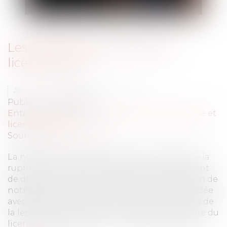
Les éléments de la lettre de
licenciement
Auteur : CUARTERO Christophe
Publié le :
06/08/2010
Entreprises
/
Ressources humaines
/
Discipline et
licenciement
Source :
www.eurojuris.fr
La notification du licenciement fixe la date de la
rupture du contrat de travail et marque le point
de départ du préavis. L’employeur a obligation de
notifier le licenciement par lettre recommandée
avec demande d’avis de réception.Le contenu de
la lettre de licenciement • La notification écrite du
licenciement était- elle une formalité obligat...