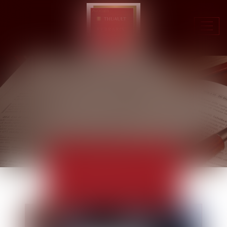
Ouvr
le
men
ACTUALITÉS
EUROJURIS