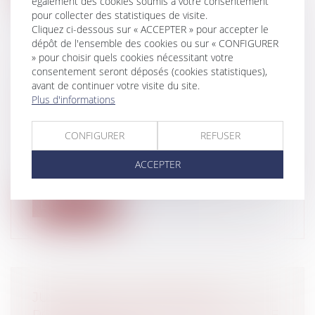
également des cookies soumis à votre consentement
pour collecter des statistiques de visite.
Cliquez ci-dessous sur « ACCEPTER » pour accepter le
dépôt de l'ensemble des cookies ou sur « CONFIGURER
» pour choisir quels cookies nécessitant votre
consentement seront déposés (cookies statistiques),
LE RÉGIME DES PLANS LOCAUX
avant de continuer votre visite du site.
D'URBANISME MODIFIÉS PAR LA LOI
Plus d'informations
ENE
Collectivités
/
Urbanisme
/
Permis de
CONFIGURER
REFUSER
construire/ Documents d'urbanisme
Vient d'être publiée au Journal Officiel du
ACCEPTER
13 juillet dernier la loi n° 2010...
Lire la suite
JUSTICIABLES : RÉFORME DES
POURSUITES DISCIPLINAIRES CONTRE