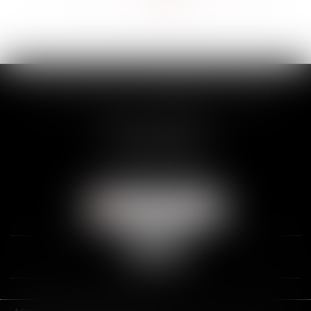
>>
SCP THUAULT, FERRARIS, CORNU
2 Rue de la Banque
89000 AUXERRE
Tél :
03 86 72 09 80
Fax : 03 86 72 09 90
NOUS LOCALISER