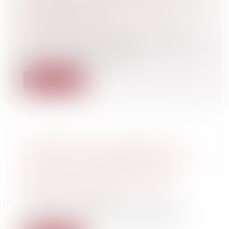
LES MAGISTRATS
Particuliers
/
Civil / Pénal
/
Procédure
pénale / Procédure civile
La loi ouvre aux justiciables la possibilité, à
la fin du mois de janvier 201...
Lire la suite
PRINCIPE D'ÉGALITÉ ENTRE LES
HOMMES ET LES FEMMES EXERÇANT
UNE ACTIVITÉ INDÉPENDANTE
Entreprises
/
Ressources humaines
/
Salaires et avantages
Une directive européenne relative à
l'application du principe d'égalité de tr...