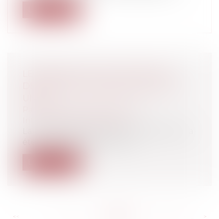
Lire la suite
LE DÉBLOCAGE DE L'IPHONE EST
DÉSORMAIS AUTORISÉ AUX ETATS-
UNIS
Particuliers
/
Consommation
/
Informatique et Internet
La loi américaine sur les droits d'auteurs a
été révisée le 26 juillet pour l...
Lire la suite
<<
<
...
783
784
785
786
787
788
789
...
>