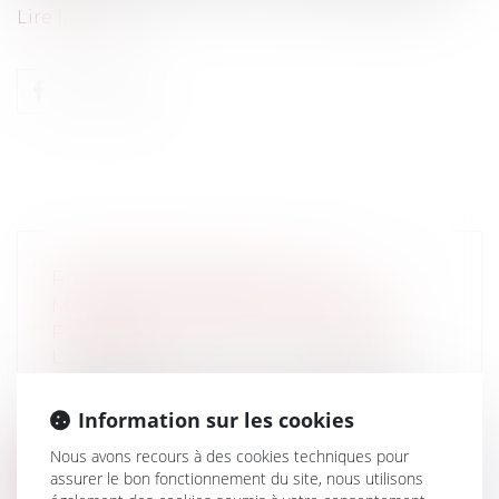
Lire la suite
PROPRIÉTAIRES BAILLEURS
MODESTES CONTRE LES IMPAYÉS
Particuliers
/
Patrimoine
/
Immobilier /
Logement
Le Gouvernement a mis en place avec
Action logement et les représentants
Information sur les cookies
des...
Nous avons recours à des cookies techniques pour
Lire la suite
assurer le bon fonctionnement du site, nous utilisons