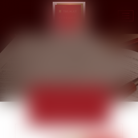
Ouvr
le
men
ACTUALITÉS
EUROJURIS