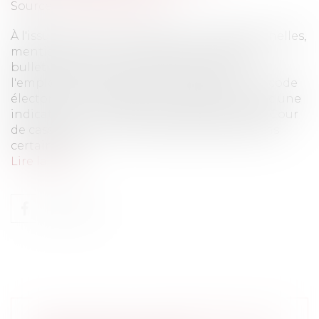
Source :
www.eurojuris.fr
À l'issue du scrutin aux élections professionnelles,
mentionner au procès-verbal le nombre de
bulletins blancs ou nuls et les confier à
l'employeur ne suffit pas.En application du code
électoral, ils doivent être annexés au PV avec une
indication sur la cause de nullité, précise la Cour
de cassation. Une telle irrégularité peut dans
certains cas...
Lire la suite