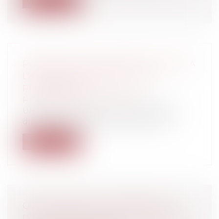
PUBLICATION D'UN DÉCRET RELATIF À
L'ASSISTANCE MÉDICALE À LA
PROCRÉATION
Particuliers
/
Famille
/
Enfants
Un décret du 4 mars 2016 transpose les
directives européennes relatives à l'a...
Lire la suite
QUELLES SONT LES CONDITIONS
D'UTILISATION DES DRONES DEPUIS