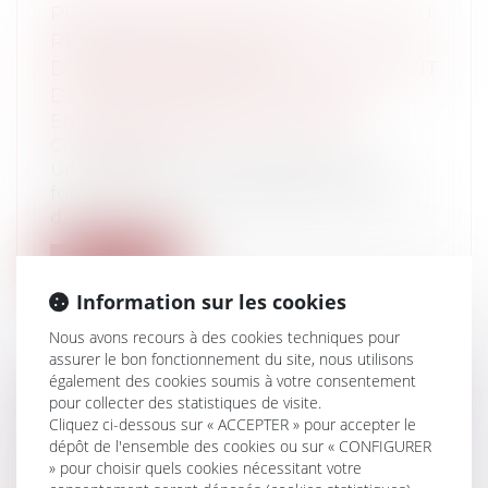
PUBLICATION DU DÉCRET RELATIF AU
REGISTRE NATIONAL DE
DISPONIBILITÉ DES TAXIS: LANCEMENT
DE LA PLATEFORME « LE.TAXI »
Entreprises
/
Marketing et ventes
/
Concurrence
Un décret du 21 mars 2016 précise le
fonctionnement du registre national de
d...
Lire la suite
Information sur les cookies
Nous avons recours à des cookies techniques pour
assurer le bon fonctionnement du site, nous utilisons
également des cookies soumis à votre consentement
pour collecter des statistiques de visite.
LA LOI RELATIVE À LA PRÉVENTION ET
Cliquez ci-dessous sur « ACCEPTER » pour accepter le
À LA LUTTE CONTRE LES INCIVILITÉS,
dépôt de l'ensemble des cookies ou sur « CONFIGURER
CONTRE LES ATTEINTES À LA
» pour choisir quels cookies nécessitant votre
SÉCURITÉ PUBLIQUE ET CONTRE LES