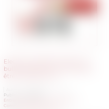
Elections professionnelles : les
bulletins blancs et nuls doivent
être annexés au PV
Auteur : MARCONNET Angélique
Publié le :
22/03/2016
Entreprises
/
Gestion de l'entreprise
/
Communication et vie sociale