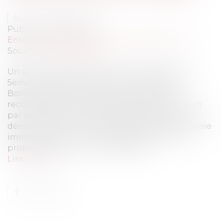
Auteur : BACLE Florent
Publié le :
05/07/2016
Entreprises
/
Contentieux
/
Voies d'exécution
Source :
www.eurojuris.fr
Un arrêt intéressant vient d’être rendu par la
5ème chambre civile de la Cour d’Appel de
Bordeaux le 29 juin 2016. Pour obtenir le
recouvrement des sommes dues solidairement
par ses débiteurs, un établissement bancaire
délivre un commandement de payer valant saisie
immobilière sur un immeuble dont ils sont
propriétaires. Tout en constatant l...
Lire la suite