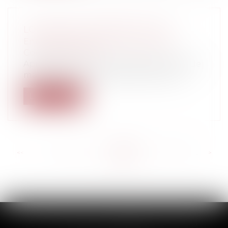
LOI TRAVAIL : RECOURS AU 49.3
Entreprises
/
Ressources humaines
/
Contrat de travail
Après plusieurs mois de polémiques et de
manifestations, Manuel Valls a annon...
Lire la suite
<<
<
...
409
410
411
412
413
414
415
...
>
>>
SCP THUAULT, FERRARIS, CORNU