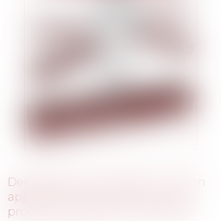
Des effets de la solidarité : mise en
application dans le cadre d’une
procédure de saisie immobilière