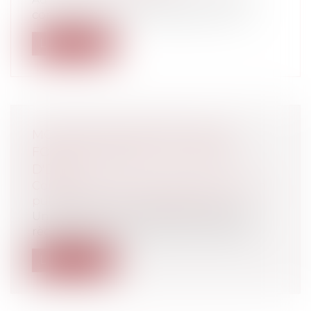
commerce, la Cour de Cassation conf...
Lire la suite
MODIFICATION DES RÈGLES DE
FONCTIONNEMENT DU CONSEIL
D'ETAT
Collectivités
/
Services publics
/
Fonction
publique / Personnel administratif
Un décret du 1er juillet 2016 modifie les
règles de fonctionnement du Conseil...
Lire la suite