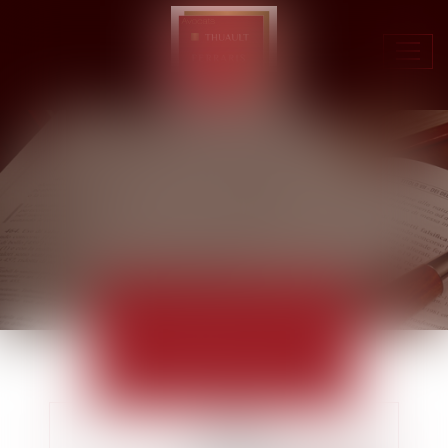
Ouvr
le
men
ACTUALITÉS
EUROJURIS