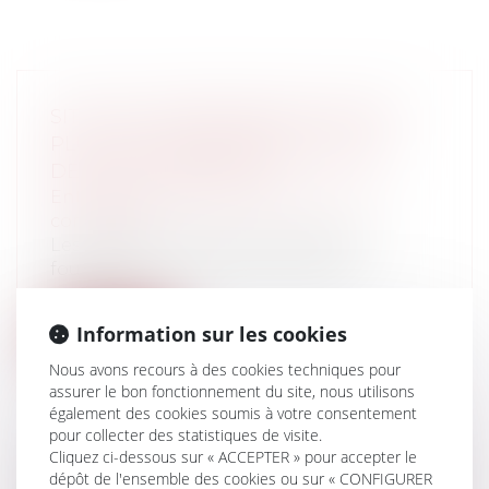
SITES DE COMPARAISON EN LIGNE :
PLUS DE TRANSPARENCE EXIGÉE
DEPUIS LE 1ER JUILLET
Entreprises
/
Marketing et ventes
/
E-
commerce
Les sites internet qui proposent de
fournir des informations en ligne
permett...
Information sur les cookies
Lire la suite
Nous avons recours à des cookies techniques pour
assurer le bon fonctionnement du site, nous utilisons
également des cookies soumis à votre consentement
pour collecter des statistiques de visite.
Cliquez ci-dessous sur « ACCEPTER » pour accepter le
dépôt de l'ensemble des cookies ou sur « CONFIGURER
L'ETAT JUGÉ EN PARTIE RESPONSABLE