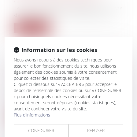
Gestion des risques et sécurité
Le salarié engage sa responsabilité en cas
de manquement à son obligation gén...
Lire la suite
Information sur les cookies
Nous avons recours à des cookies techniques pour
assurer le bon fonctionnement du site, nous utilisons
LE CAUTIONNEMENT EN FAVEUR DE
également des cookies soumis à votre consentement
LA SOCIÉTÉ EN PARTICIPATION N'EST
pour collecter des statistiques de visite.
PAS POSSIBLE
Cliquez ci-dessous sur « ACCEPTER » pour accepter le
dépôt de l'ensemble des cookies ou sur « CONFIGURER
Entreprises
/
Finances
/
Banque et finance
» pour choisir quels cookies nécessitant votre
L'acte de cautionnement pris par l'associé
consentement seront déposés (cookies statistiques),
n'est pas valable car la société e...
avant de continuer votre visite du site.
Plus d'informations
Lire la suite
CONFIGURER
REFUSER