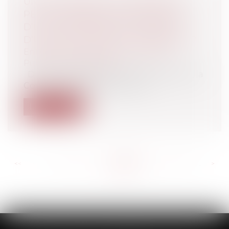
UN RÈGLEMENT DE COPROPRIÉTÉ
PEUT-IL INTERDIRE L’APPOSITION
D’UNE ENSEIGNE SUR LA FAÇADE
D’UN LOT À USAGE DE COMMERCE ?
Entreprises
/
Marketing et ventes
/
Publicité/ marketing
Dans un arrêt en date du 26 mars 2020, la
Cour de cassation se prononc...
Lire la suite
<<
<
...
226
227
228
229
230
231
232
...
>
>>