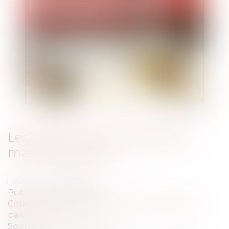
Les droits d'exclusivité dans les
marchés publics
Auteur : DROUINEAU Thomas
Publié le :
18/06/2020
Collectivités
/
Marchés publics
/
Procédure de
passation
Source :
www.eurojuris.fr