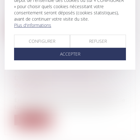
dépôt de l'ensemble des cookies ou sur « CONFIGURER
Marques et brevets
» pour choisir quels cookies nécessitant votre
Le Code la propriété intellectuelle (« CPI »)
consentement seront déposés (cookies statistiques),
garantit aux titulaires de droi...
avant de continuer votre visite du site.
Plus d'informations
Lire la suite
CONFIGURER
REFUSER
ACCEPTER
INFECTIONS NOSOCOMIALES : QUID
DES DROITS DES PERSONNES
INFECTÉES ?
Particuliers
/
Santé
/
Préjudice corporel
En cette période remplie d’inquiétudes de
toutes sortes où beaucoup s’interro...
Lire la suite