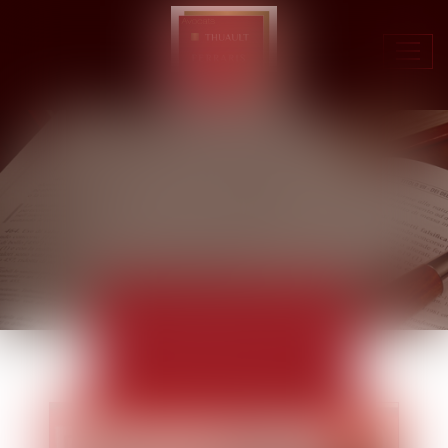
Ouvr
le
men
ACTUALITÉS
EUROJURIS