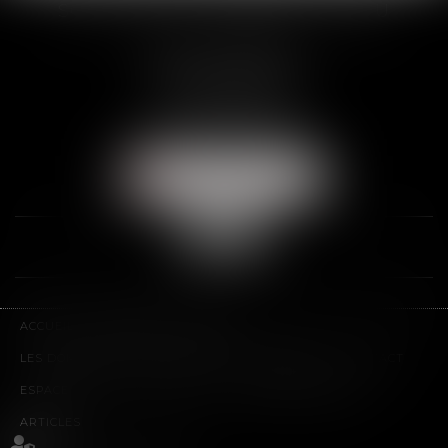
SCP THUAULT, FERRARIS, CORNU
2 Rue de la Banque
89000 AUXERRE
Tél :
03 86 72 09 80
Fax : 03 86 72 09 90
NOUS LOCALISER
ACCUEIL
LE CABINET
L'ÉQUIPE
LES DOMAINES D'INTERVENTION
HONORAIRES
CONTACT
ESPACE CLIENT
PLAN DU SITE
MENTIONS LÉGALES
ARTICLES