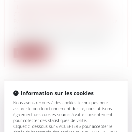
TERME DANS LES CONTRATS DE
CRÉDITS À L’ÉPREUVE DU COVID-19
Particuliers
/
Consommation
/
Contrats de
vente / Prêts
Les clauses de déchéance du terme sont
une forme particulière de clauses de r...
Lire la suite
CYBERCOMMERÇANT ÉTABLI À
Information sur les cookies
L’ÉTRANGER ET RÉMUNÉRATION
Nous avons recours à des cookies techniques pour
POUR COPIE PRIVÉE AU TITRE DES
assurer le bon fonctionnement du site, nous utilisons
SUPPORTS D’ENREGISTREMENT
également des cookies soumis à votre consentement
pour collecter des statistiques de visite.
VENDUS EN FRANCE
Cliquez ci-dessous sur « ACCEPTER » pour accepter le
Entreprises
/
Marketing et ventes
/