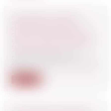
QUE CONTIENT LA CHARTE DE
BONNES PRATIQUES ENTRE
COMMERÇANTS ET BAILLEURS,
SORTIE LE 3 JUIN 2020, POUR FAIRE
FACE À LA CRISE DU CORONAVIRUS ?
Entreprises
/
Gestion de l'entreprise
/
Construction Immobilier
En effet, une Charte a été conclue
(dénommée Charte des bonnes pratiques
entr...
Lire la suite