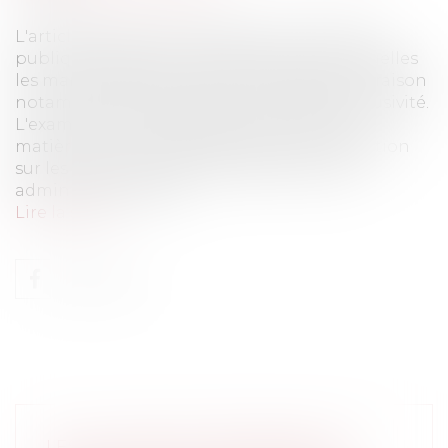
L'article R 2122 – 3 du code de la commande
publique rappelle les modalités selon lesquelles
les marchés de gré à gré sont possibles en raison
notamment de la présence de droits d'exclusivité.
L'examen de la jurisprudence rendue en la
matière donne quelques éléments d'indication
sur les conditions dans lesquelles le juge
administratif, juge d...
Lire la suite
LES CLAUSES DE DÉCHÉANCE DU