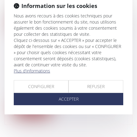
La procédure de rescrit social permet à un
Information sur les cookies
employeur, cotisant ou futur cotis...
Nous avons recours à des cookies techniques pour
assurer le bon fonctionnement du site, nous utilisons
Lire la suite
également des cookies soumis à votre consentement
pour collecter des statistiques de visite.
Cliquez ci-dessous sur « ACCEPTER » pour accepter le
dépôt de l'ensemble des cookies ou sur « CONFIGURER
» pour choisir quels cookies nécessitant votre
consentement seront déposés (cookies statistiques),
LE PROJET DE RÉFORME DU CRÉDIT À
avant de continuer votre visite du site.
LA CONSOMMATION
Plus d'informations
Particuliers
/
Consommation
/
Contrats de
vente / Prêts
CONFIGURER
REFUSER
Le Parlement Européen et le Conseil des
Ministres ont adopté le 23 avril 2008...
ACCEPTER
Lire la suite