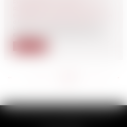
PROCÉDURE COLLECTIVE :
REVIREMENT DE JURISPRUDENCE ?
Entreprises
/
Contentieux
/
Entreprises en
difficultés / procédures collectives
L’article L. 641-12 du Code de Commerce
prévoit que lorsque le bailleur deman...
Lire la suite
<<
<
...
269
270
271
272
273
274
275
...
>
>>
SCP THUAULT, FERRARIS, CORNU