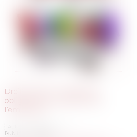
Droit de grève : rappel des
obligations du salarié et de
l’employeur
Auteur : GIBIERGE Justine
Publié le :
30/12/2019