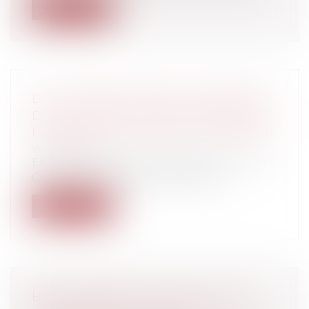
Lire la suite
DE LA LIBERTÉ LIMITÉE DU DÉBITEUR
DANS L’IMPUTATION DES PAIEMENTS
Particuliers
/
Consommation
/
Contrats de
vente / Prêts
En application de l’article 1253 ancien du
Code Civil, le débiteur de plusieu...
Lire la suite
BAIL COMMERCIAL, RÉSILIATION ET