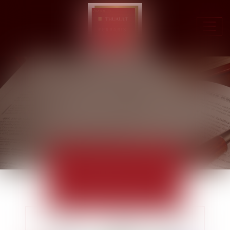
Ouvr
le
men
ACTUALITÉS
EUROJURIS