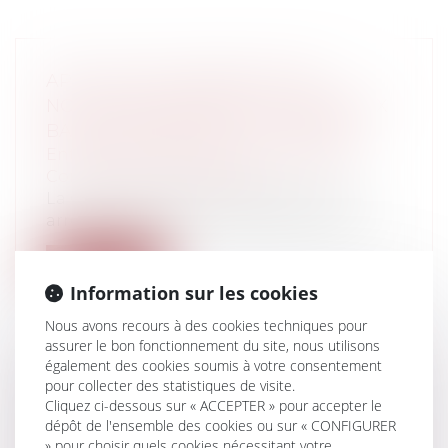
APPLICATION IMMÉDIATE DES
NOUVELLES FORMES DE CONGÉ AUX
BAUX ANTÉRIEURS À LA LOI PINEL
Entreprises
/
Gestion de l'entreprise
/
Construction Immobilier
La Cour de Cassation rappelle dans un
arrêt récent du 24 octobre 2019 (Cour d...
Lire la suite
Information sur les cookies
Nous avons recours à des cookies techniques pour
assurer le bon fonctionnement du site, nous utilisons
également des cookies soumis à votre consentement
pour collecter des statistiques de visite.
LA SIMPLIFICATION DU DROIT DES
Cliquez ci-dessous sur « ACCEPTER » pour accepter le
FONDS DE COMMERCE PAR LA LOI
dépôt de l'ensemble des cookies ou sur « CONFIGURER
SOIHILI N°2019-744 DU 19 JUILLET 2019
» pour choisir quels cookies nécessitant votre