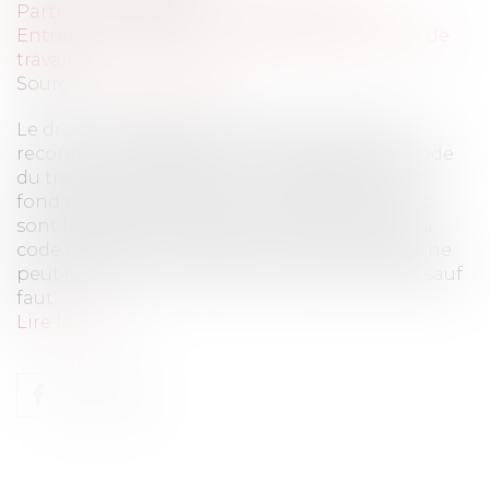
Particuliers
/
Emploi
/
Contrat de travail
Entreprises
/
Ressources humaines
/
Contrat de
travail
Source :
www.eurojuris.fr
Le droit de grève est un droit fondamental,
reconnu et protégé par la Constitution, le Code
du travail et notamment la Charte des droits
fondamentaux de l’Union européenne. Quels
sont les textes applicables ? Article L. 2511-1 du
code du travail : « L'exercice du droit de grève ne
peut justifier la rupture du contrat de travail, sauf
faut...
Lire la suite