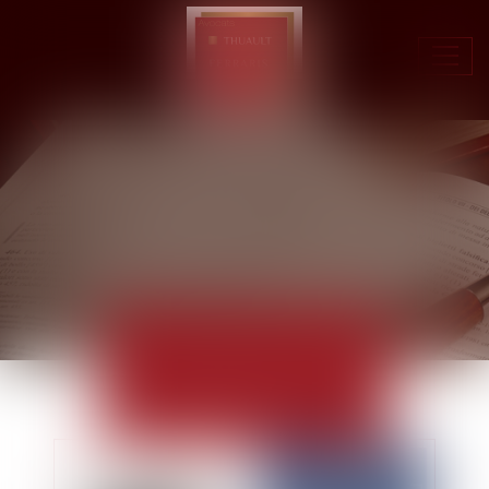
Ouvr
le
men
ACTUALITÉS
EUROJURIS