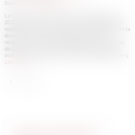
Source :
www.eurojuris.fr
La Cour de cassation, dans un arrêt du 2 juillet
2025 (Cass. 1re civ., 2 juill. 2025, n° 23-16.329), vient
rappeler avec force l’exigence fondamentale de la
donation-partage : chaque donataire doit
recevoir un lot véritablement distinct, composé
de biens divis, et non de simples quotes-parts
indivises. En l’espèce, la question posée était de s...
Lire la suite
PREUVE DE L’IMPUTABILITÉ DU