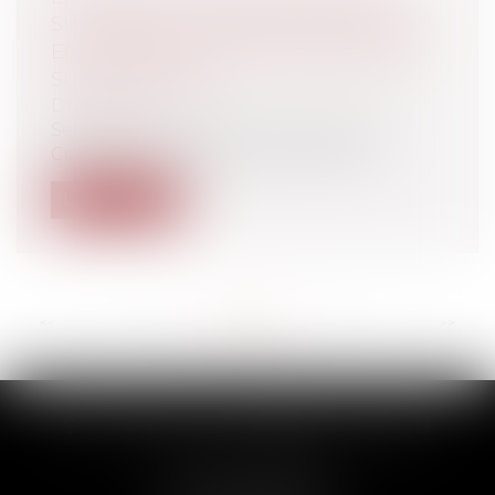
SUCCESSIFS : LE BAIL AYANT ACQUIS
EN PREMIER DATE CERTAINE PRIME
SUR LE SECOND !
Droit rural
Selon les articles L.411-4, alinéa 1er du
Code rural et de la pêche maritime...
Lire la suite
<<
<
...
27
28
29
30
31
32
33
...
>
>>
SCP THUAULT, FERRARIS, CORNU
2 Rue de la Banque