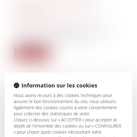
DOMMAGE ET GARANTIE RC
DÉCENNALE
Entreprises
/
Gestion de l'entreprise
/
Construction Immobilier
Cass, 3ème civ, 11 septembre 2025, n°24-
10.139, Publié au bulletin Si l’ar...
Lire la suite
Information sur les cookies
RHINITE ALLERGIQUE ET
Nous avons recours à des cookies techniques pour
RECONNAISSANCE DE MALADIE
assurer le bon fonctionnement du site, nous utilisons
également des cookies soumis à votre consentement
PROFESSIONNELLE : ABSENCE DE
pour collecter des statistiques de visite.
LIEN DIRECT AVEC L’ACTIVITÉ DE
Cliquez ci-dessous sur « ACCEPTER » pour accepter le
L’EMPLOYÉ
dépôt de l'ensemble des cookies ou sur « CONFIGURER
Droit du travail - Employeurs
/
» pour choisir quels cookies nécessitant votre