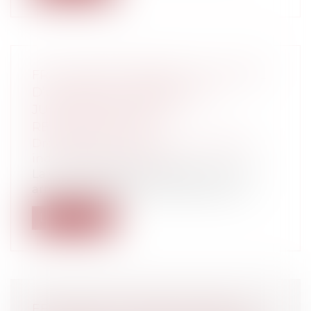
FRAIS PROFESSIONNELS ET ACCUEIL
D’UN ANIMAL : ABSENCE DE
JUSTIFICATIFS, PAS DE
REMBOURSEMENT
Droit du travail - Employeurs
/
Relation
individuelles au travail
La Cour de cassation rappelle, dans un
arrêt du 10 septembre 2025, que les fr...
Lire la suite
EFFET RELATIF DE BAUX RURAUX