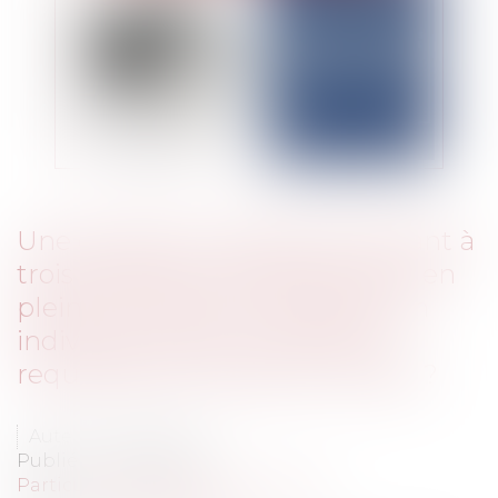
Une donation-partage attribuant à
trois gratifiés à la fois des biens en
pleine propriété et des biens en
indivision risque-t-elle d’être
requalifiée en donation simple ?
Auteur : BLEIN Paul
Publié le :
25/09/2025
Particuliers
/
Patrimoine
/
Gestion