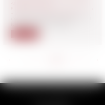
AMIABLE AGRICOLE
Entreprises
/
Contentieux
/
Entreprises en
difficultés / procédures collectives
L’article L351-1 du code rural offre un outil
juridique de gestion des exploi...
Lire la suite
<<
<
...
256
257
258
259
260
261
262
...
>
>>
SCP THUAULT, FERRARIS, CORNU
2 Rue de la Banque