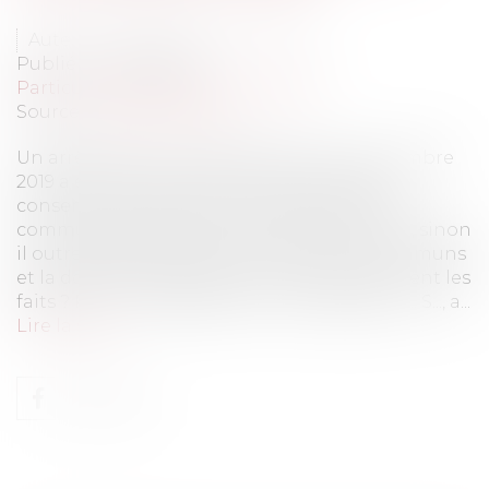
Auteur : Delahousse Christophe
Publié le :
25/02/2020
Particuliers
/
Patrimoine
/
Gestion
Source :
www.eurojuris.fr
Un arrêt de la Cour de Cassation du 6 novembre
2019 a estimé qu’un époux ne pouvait pas
consentir une donation sur les biens de la
communauté sans l’accord de son conjoint, sinon
il outrepasse ses pouvoirs sur les biens communs
et la donation doit être annulée. Quels étaient les
faits ? R... C... est décédé le [...]. Son épouse, F... S..., a...
Lire la suite