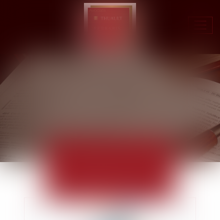
Ouvr
le
men
ACTUALITÉS
EUROJURIS