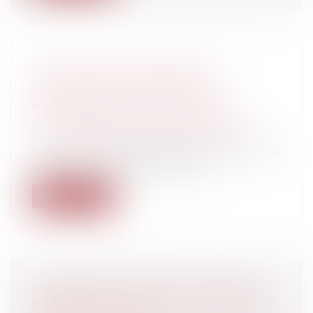
L'OCCUPATION DOMANIALE :
L'EXIGENCE DE LOYAUTÉ DES
RELATIONS CONTRACTUELLES
Collectivités
/
Services publics
/
Service
public / Délégation de service public
En application des dispositions de l’article
L 2122 – 1 du code général de la...
Lire la suite
PRÉVENTION DES DIFFICULTÉS DES
EXPLOITATIONS AVEC LE RÈGLEMENT