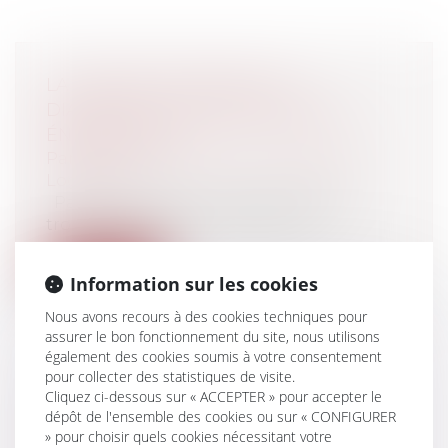
LA PORTÉE JURIDIQUE DU
DIAGNOSTIC DE PERFORMANCE
ÉNERGÉTIQUE
Particuliers
/
Patrimoine
/
Immobilier /
Logement
Par un arrêt du 21 novembre 2019, la
troisième Chambre civile de Cour...
Lire la suite
Information sur les cookies
Nous avons recours à des cookies techniques pour
assurer le bon fonctionnement du site, nous utilisons
également des cookies soumis à votre consentement
pour collecter des statistiques de visite.
L’ARRONDI SOLIDAIRE, CE PETIT
Cliquez ci-dessous sur « ACCEPTER » pour accepter le
dépôt de l'ensemble des cookies ou sur « CONFIGURER
RUISSEAU À L’ORIGINE D’UNE
» pour choisir quels cookies nécessitant votre
GRANDE RIVIÈRE