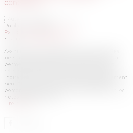
conditions ?
Auteur : BEYELER Constance
Publié le :
10/11/2022
Particuliers
/
Famille
/
Enfants
Source :
www.eurojuris.fr
Avant toute chose, rappelons que les données
personnelles sont toutes les informations qui
permettent d'identifier une personne ou les
membres de sa famille, de manière directe ou
indirecte. Durant l’année scolaire, l’établissement
peut être amené à traiter diverses données
personnelles, telles que le nom, le prénom et les
notes des élèves, mais...
Lire la suite