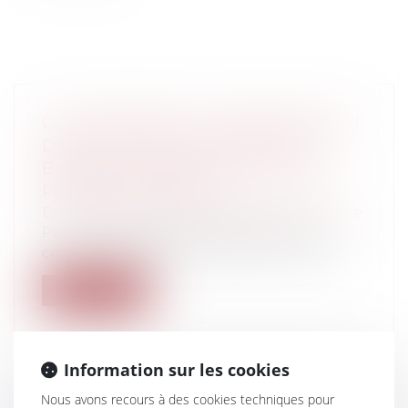
CAUTIONNEMENT : MANQUEMENT AU
DEVOIR DE MISE EN GARDE DE LA
BANQUE ET APPRÉCIATION DE LA
PROPORTIONNALITÉ
Entreprises
/
Finances
/
Banque et finance
Par un arrêt de la première chambre
civile, du 28 septembre 2022, la Cour de...
Lire la suite
Information sur les cookies
Nous avons recours à des cookies techniques pour