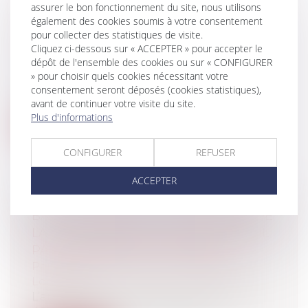
LA VALORISATION DU DOMAINE
assurer le bon fonctionnement du site, nous utilisons
PUBLIC, L'EXEMPLE DE LA CÔTE
également des cookies soumis à votre consentement
pour collecter des statistiques de visite.
D'IVOIRE
Cliquez ci-dessous sur « ACCEPTER » pour accepter le
Collectivités
/
Urbanisme
/
Ouvrages et
dépôt de l'ensemble des cookies ou sur « CONFIGURER
travaux publics/Construction
» pour choisir quels cookies nécessitant votre
La question foncière en Côte d'Ivoire a
consentement seront déposés (cookies statistiques),
toujours, historiquement, représentée...
avant de continuer votre visite du site.
Plus d'informations
Lire la suite
CONFIGURER
REFUSER
ACCEPTER
BAIL D'HABITATION : LES DANGERS DE
LA NOTIFICATION DU CONGÉ DU BAIL
PAR COURRIER RECOMMANDÉ
Particuliers
/
Patrimoine
/
Immobilier /
Logement
L’article 15 de la loi du 6 juillet 1989 n°89-