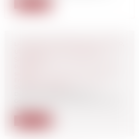
Lire la suite
LA PRIME DE PARTAGE DE LA VALEUR,
UN NOUVEL OUTIL D’ÉPARGNE
SALARIALE
Particuliers
/
Emploi
/
Retraite / Epargne
salariale
Entreprises
/
Ressources humaines
/
Salaires et avantages
Dans un contexte d’inflation, le
Gouvernement a prolongé l’existence de
la «...
Lire la suite