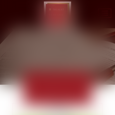
Ouvr
le
men
ACTUALITÉS
EUROJURIS