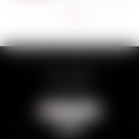
<<
<
...
155
156
157
158
159
160
161
...
>
>>
SCP THUAULT, FERRARIS, CORNU
2 Rue de la Banque
89000 AUXERRE
Tél :
03 86 72 09 80
Fax : 03 86 72 09 90
NOUS LOCALISER