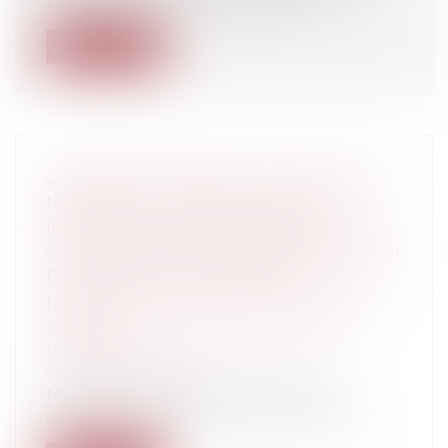
462, règlementant les baux d’ha...
Lire la suite
CONTRAT DE TRAVAIL : ​​​​​DANS QUELLE
MESURE L’EMPLOYEUR PEUT-IL
IMPOSER DES CHANGEMENTS À UN
SALARIÉ ? DISTINGUER MODIFICATION
DU CONTRAT DE TRAVAIL ET
MODIFICATION DES CONDITIONS DE
TRAVAIL
Entreprises
/
Ressources humaines
/
Contrat de travail
Modifier le contrat de travail ou les
conditions de travail : pourquoi et com...