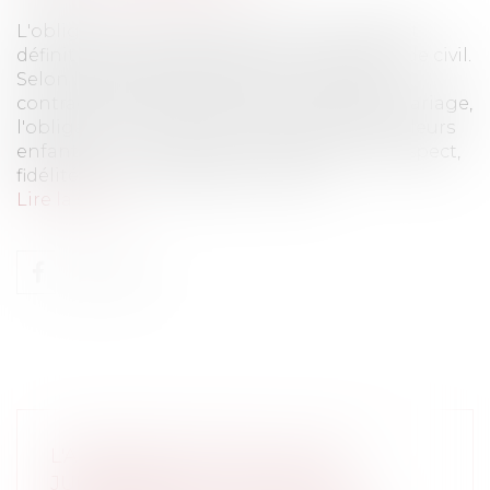
L'obligation alimentaire liée au mariage est
définit par les articles 203 et suivants du code civil.
Selon l’article 203 du code civil, « les époux
contractent ensemble, par le fait seul du mariage,
l'obligation de nourrir, entretenir et élever leurs
enfants ». Ils « se doivent mutuellement respect,
fidélité, secours, assistance » selon...
Lire la suite
L'APPRÉCIATION PAR LE JUGE
JUDICIAIRE DE LA CAPACITÉ