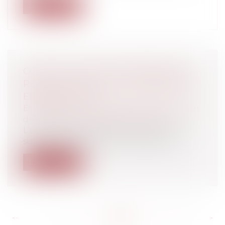
Lire la suite
COVID-19 : QUELLES STRATÉGIES DE
RÉSILIENCE POUR LES ENTREPRISES
EN DIFFICULTÉ ?
Entreprises
/
Contentieux
/
Entreprises en
difficultés / procédures collectives
L’état d’urgence sanitaire suscité par la
survenance du COVID-19 provoque l’u...
Lire la suite
<<
<
...
241
242
243
244
245
246
247
...
>