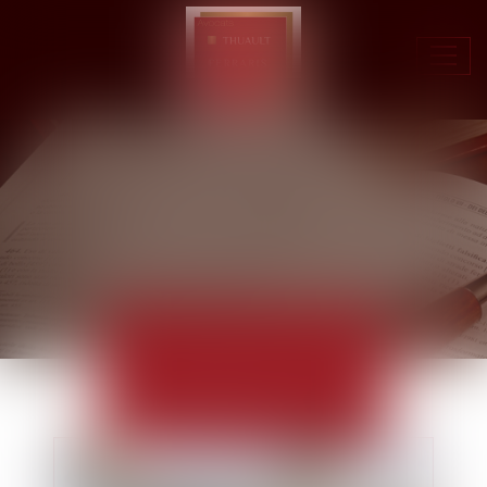
Ouvr
le
men
ACTUALITÉS
EUROJURIS