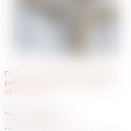
Divorce : dans quelles conditions
peut-on revaloriser une pension
alimentaire ?
Auteur : NICOLAS Audrey
Publié le :
05/04/2020
Particuliers
/
Famille
/
Divorces
Source :
www.eurojuris.fr