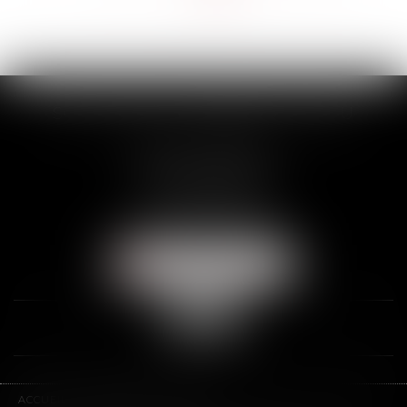
>>
SCP THUAULT, FERRARIS, CORNU
2 Rue de la Banque
89000 AUXERRE
Tél :
03 86 72 09 80
Fax : 03 86 72 09 90
NOUS LOCALISER
ACCUEIL
LE CABINET
L'ÉQUIPE