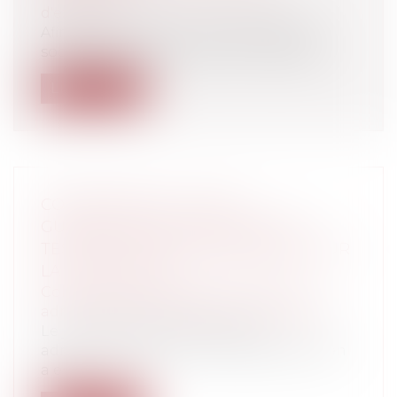
d'exécution
Afin de répondre aux inquiétudes des
sociétés et entreprises face à l’épidémi...
Lire la suite
CORONAVIRUS : LE JUGE
GUADELOUPÉEN RÉCLAME DES
TESTS ET DE LA CHLOROQUINE POUR
LA POPULATION
Collectivités
/
Contentieux
/
Tribunal
administratif/ Procédure administrative
Le juge des référés du tribunal
administratif de l’archipel guadeloupéen
a en...