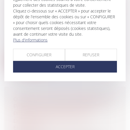
PLUS PAYER SES LOYERS DU FAIT DE
pour collecter des statistiques de visite.
LA CRISE SANITAIRE LIÉE AU COVID-19
Cliquez ci-dessous sur « ACCEPTER » pour accepter le
?
dépôt de l'ensemble des cookies ou sur « CONFIGURER
» pour choisir quels cookies nécessitant votre
Entreprises
/
Gestion de l'entreprise
/
consentement seront déposés (cookies statistiques),
Construction Immobilier
avant de continuer votre visite du site.
Ce n’est pas ce que prévoient
Plus d'informations
l’ordonnance n° 2020-316 du 25 mars 2020
relati...
CONFIGURER
REFUSER
Lire la suite
ACCEPTER
COVID-19 ET ÉTAT DE CESSATION DES
PAIEMENTS : QUELLES MESURES
POUR LES ENTREPRISES EN
DIFFICULTÉ ?
Entreprises
/
Contentieux
/
Voies