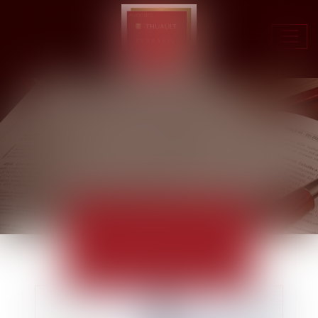
Ouvr
le
men
ACTUALITÉS
EUROJURIS