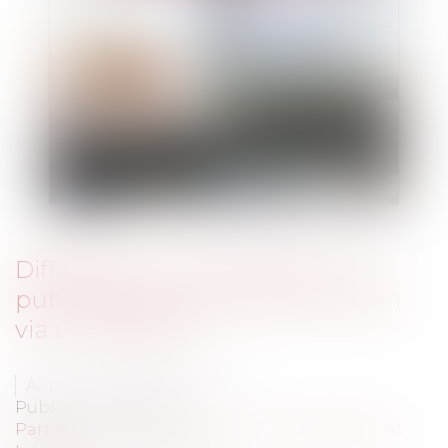
Diffamation et prescription : la
publication d’un contenu ancien
via un hyperlien
Auteur : BERTELOOT Karen
Publié le :
02/05/2013
Particuliers
/
Consommation
/
Informatique et