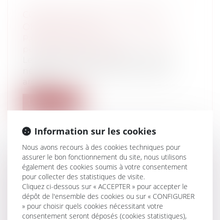
COMMUNICATION DE PIÈCES ET
OFFICE DU JUGE
Particuliers
/
Civil / Pénal
/
Procédure
pénale / Procédure civile
Le déroulement normal d’un procès
nécessite l’échange oral ou écrit des
argum...
Lire la suite
Information sur les cookies
Nous avons recours à des cookies techniques pour
assurer le bon fonctionnement du site, nous utilisons
VALIDITÉ DES CONSTATS SUR
également des cookies soumis à votre consentement
pour collecter des statistiques de visite.
INTERNET ET LA NORME AFNOR NFZ
Cliquez ci-dessous sur « ACCEPTER » pour accepter le
67-147 DU 11 SEPTEMBRE 2010
dépôt de l'ensemble des cookies ou sur « CONFIGURER
Entreprises
/
Marketing et ventes
/
» pour choisir quels cookies nécessitant votre
Marques et brevets
consentement seront déposés (cookies statistiques),