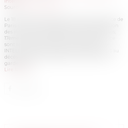
Internet
Source :
www.eurojuris.fr
Le 18 mars 2013, le Tribunal de Grande Instance de
Paris a réouvert le débat relatif à la prescription
des infractions de presse sur internet.TGI Paris,
17ème civ, 18 mars 2013Les faits de cette espèce
sont les suivants : le site internet AFRICA
INTELLIGENCE.FR publie trois articles relatifs au
décès d’un homme présenté comme ancien
garde du cor...
Lire la suite