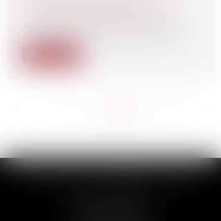
Entreprises
/
Marketing et ventes
/
Contrats commerciaux/ distribution
Les clauses de juridiction ne sont pas
transmises avec la chose dans les chaî...
Lire la suite
<<
<
...
584
585
586
587
588
589
590
...
>
>>
SCP THUAULT, FERRARIS, CORNU
2 Rue de la Banque
89000 AUXERRE