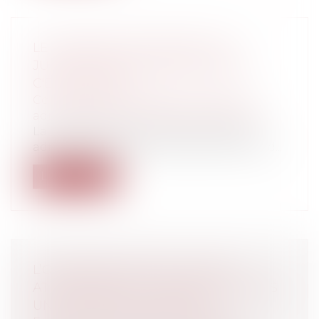
LE TÉLÉRECOURS DEVANT LES
JURIDICTIONS ADMINISTRATIVES :
C'EST DEMAIN !
Collectivités
/
Contentieux
/
Tribunal
administratif/ Procédure administrative
La dématérialisation de la procédure
administrative contentieuse est lancée d...
Lire la suite
L’OPPOSABILITÉ DES CLAUSES
ATTRIBUTIVES DE JURIDICTION DANS
UNE CHAÎNE DE CONTRATS