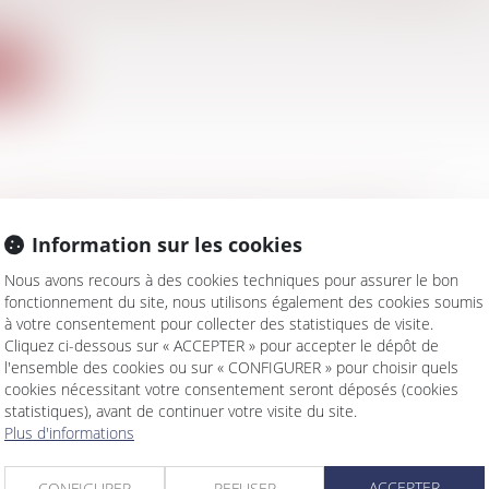
0, la Ville de PARIS a consenti à la société HABITAT SO
ite
CHÉS ET QUALIFICATION DE "VENDEUR
IONNEL"
Information sur les cookies
s
/
Consommation
/
Procédures
Nous avons recours à des cookies techniques pour assurer le bon
s
/
Gestion de l'entreprise
/
Construction Immobilier
fonctionnement du site, nous utilisons également des cookies soumis
iv, 10 juillet 2023, n° 12-17.149, Publié au Bulletin Cass,..
à votre consentement pour collecter des statistiques de visite.
Cliquez ci-dessous sur « ACCEPTER » pour accepter le dépôt de
ite
l'ensemble des cookies ou sur « CONFIGURER » pour choisir quels
cookies nécessitant votre consentement seront déposés (cookies
statistiques), avant de continuer votre visite du site.
Plus d'informations
ACCEPTER
CONFIGURER
REFUSER