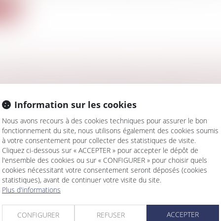
ite
LE DROIT DE SE TAIRE DANS LA FONCTION P
s
/
Services publics
/
Service public / Délégation de ser
 l'horizon ! Une nouvelle conquête pour le droit de la
Information sur les cookies
Nous avons recours à des cookies techniques pour assurer le bon
ite
fonctionnement du site, nous utilisons également des cookies soumis
à votre consentement pour collecter des statistiques de visite.
Cliquez ci-dessous sur « ACCEPTER » pour accepter le dépôt de
l'ensemble des cookies ou sur « CONFIGURER » pour choisir quels
cookies nécessitant votre consentement seront déposés (cookies
statistiques), avant de continuer votre visite du site.
E D'EXONÉRATION DE LA GARANTIE DES VI
Plus d'informations
E S'ÉTEND PAS À LA GARANTIE D'ÉVICTION
s
/
Consommation
/
Procédures
ACCEPTER
CONFIGURER
REFUSER