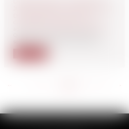
DOMAINE PRIVÉ ET COMPÉTENCE
JURIDICTIONNELLE, LE RAFFINEMENT
DU TRIBUNAL DES CONFLITS
Collectivités
/
Contentieux
/
Tribunal
administratif/ Procédure administrative
Quelle juridiction saisir lorsque l'on
souhaite contester l'acte par lequel u...
Lire la suite
<<
<
...
661
662
663
664
665
666
667
...
>
>>
SCP THUAULT, FERRARIS, CORNU