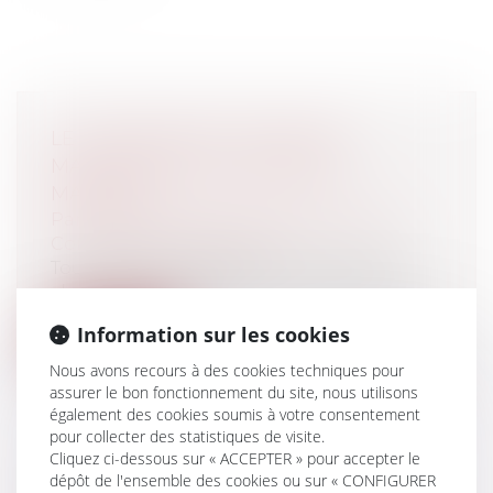
LE CHANGEMENT DE RÉGIME
MATRIMONIAL AU COURS DU
MARIAGE
Particuliers
/
Famille
/
Mariage / PACS /
Concubinage / Vie civile
Tout d'abord, s'agissant d'un contrat, le
changement de régime matrimonial su...
Information sur les cookies
Lire la suite
Nous avons recours à des cookies techniques pour
assurer le bon fonctionnement du site, nous utilisons
également des cookies soumis à votre consentement
pour collecter des statistiques de visite.
Cliquez ci-dessous sur « ACCEPTER » pour accepter le
dépôt de l'ensemble des cookies ou sur « CONFIGURER
CE ET BONS D'ACHATS DE RENTRÉE