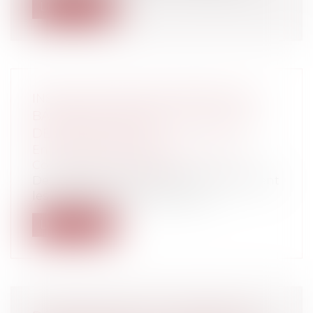
Lire la suite
INSTALLATIONS ÉLECTRIQUES DES
BÂTIMENTS DESTINÉS À RECEVOIR
DES TRAVAILLEURS
Entreprises
/
Gestion de l'entreprise
/
Construction Immobilier
Des arrêtés des 19 et 20 avril 2012 précisent
les obligations des maîtres d’o...
Lire la suite