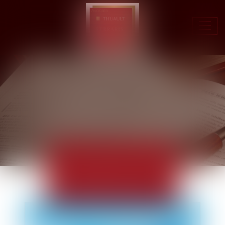
Ouvr
le
men
ACTUALITÉS
EUROJURIS