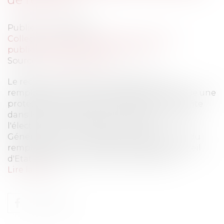
Publié le :
04/05/2012
Collectivités
/
Services publics
/
Fonction
publique / Personnel administratif
Source :
www.eurojuris.fr
Le recours contestant la désignation du
remplaçant d'un conseiller général constitue une
protestation électorale qui doit être introduite
dans le même délai que celle dirigée contre
l'élection d'un membre du Conseil
Général.Recours contestant la désignation du
remplaçant d'un conseiller général Le Conseil
d'Etat a estimé que le recours contestan...
Lire la suite