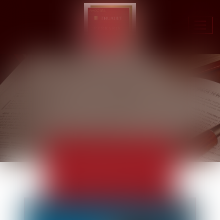
Ouvr
le
men
ACTUALITÉS
EUROJURIS