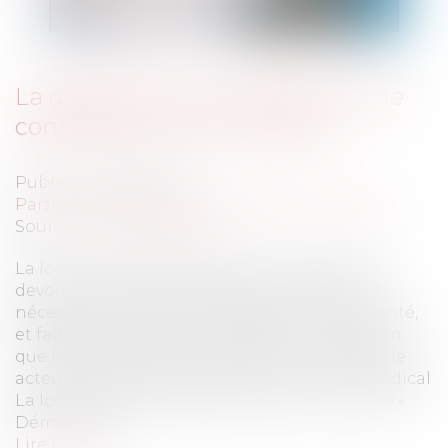
La désignation de la personne de
confiance en droit médical
Publié le :
10/06/2010
Particuliers
/
Santé
/
Responsabilité médicale
Source :
www.eurojuris.fr
La loi du 4 mars 2002 accentue la portée du
devoir d’information du patient, confirme la
nécessité de recueillir l’expression de sa volonté,
et fait évoluer la relation médecin-malade afin
que l’usager de santé en devienne un véritable
acteur.La personne de confiance en droit médical
La loi du 4 mars 2002, dans son titre II intitulé «
Démocratie...
Lire la suite