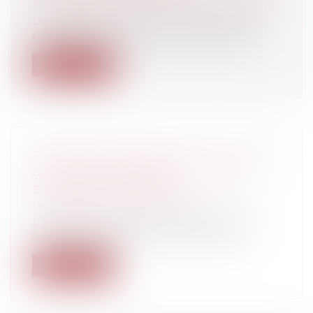
Entreprises
/
Finances
/
Banque et finance
Le versement en lieu unique permet de
centraliser les déclarations et le paie...
Lire la suite
ENTRETIEN PRÉALABLE: EMPLOYEUR
ASSISTÉ D'UN SALARIÉ
Entreprises
/
Ressources humaines
/
Discipline et licenciement
L’employeur peut se faire assister d'un
salarié venu pour confirmer les faits...
Lire la suite