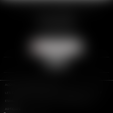
SCP THUAULT, FERRARIS, CORNU
2 Rue de la Banque
89000 AUXERRE
Tél :
03 86 72 09 80
Fax : 03 86 72 09 90
NOUS LOCALISER
ACCUEIL
LE CABINET
L'ÉQUIPE
LES DOMAINES D'INTERVENTION
HONORAIRES
CONTACT
ESPACE CLIENT
PLAN DU SITE
MENTIONS LÉGALES
ARTICLES