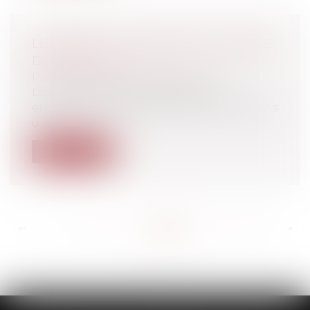
LE DROIT COLLABORATIF EN MATIÈRE
DE DIVORCE
Particuliers
/
Famille
/
Divorces
Le droit collaboratif repose sur un
engagement contractuel matérialisé dans
u...
Lire la suite
<<
<
...
792
793
794
795
796
797
798
...
>
>>