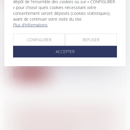
dépôt de l'ensemble des cookies ou sur « CONFIGURER
» pour choisir quels cookies nécessitant votre
consentement seront déposés (cookies statistiques),
avant de continuer votre visite du site.
Plus d'informations
REPORT DES CONGÉS PAYÉS AU
CONFIGURER
REFUSER
RETOUR DU CONGÉ PARENTAL
Particuliers
/
Emploi
/
Contrat de travail
ACCEPTER
La Cour de justice de l’Union européenne
a jugé, dans un arrêt du 22 avril de...
Lire la suite
LE VERSEMENT EN LIEU UNIQUE (VLU)
POUR LES ENTREPRISES DÉPENDANT
DE PLUSIEURS URSSAF