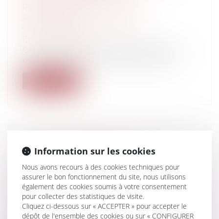
Particuliers
/
Consommation
/
Agroalimentaire
Collectivités
/
Environnement
/
Environnement
On sait combien de sécheresses se sont
multipliées ces dernières années sur l...
Lire la suite
COVID-19 : CONVOCATION DES
Information sur les cookies
CONSEILS MUNICIPAUX
Nous avons recours à des cookies techniques pour
D'INSTALLATION ET GOUVERNANCE
assurer le bon fonctionnement du site, nous utilisons
DES EPCI
également des cookies soumis à votre consentement
Collectivités
/
Environnement
/
Principes
pour collecter des statistiques de visite.
généraux
Cliquez ci-dessous sur « ACCEPTER » pour accepter le
En application du décret n° 2020-571 du 14
dépôt de l'ensemble des cookies ou sur « CONFIGURER