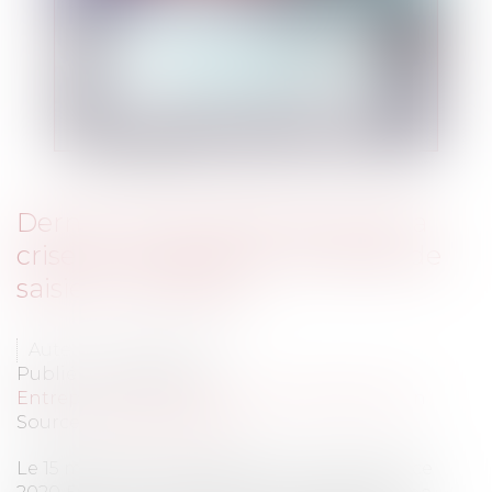
Derniers rebondissements de la
crise du Covid-19 sur les délais de
saisie immobilière
Auteur : BACLE Florent
Publié le :
18/05/2020
Entreprises
/
Contentieux
/
Voies d'exécution
Source :
www.eurojuris.fr
Le 15 mai 2020 a été publiée une ordonnance