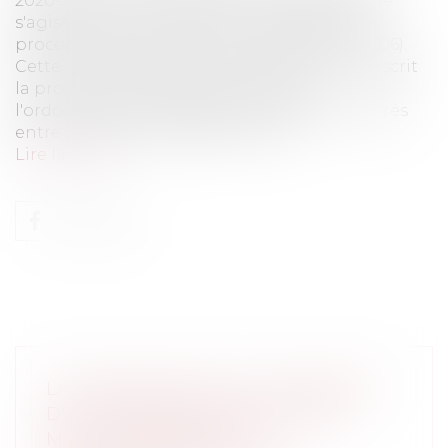
2020-560 qui a quelque peu changé la donne
s'agissant de la prorogation des délais de
procédure (prévue par l'ordonnance 2020-306).
Cette nouvelle ordonnance 2020-560 circonscrit
la prorogation des délais prévus par
l'ordonnance 2020-306 aux délais ayant expirés
entre le 12/03 et le 23/06 (et non p...
Lire la suite
LA GESTION DE L'EAU : LES RISQUES
DE SÉCHERESSE DOIVENT ÊTRE
MIEUX APPRÉHENDÉS