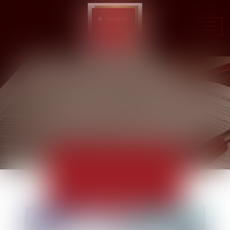
Ouvr
le
men
ACTUALITÉS
EUROJURIS