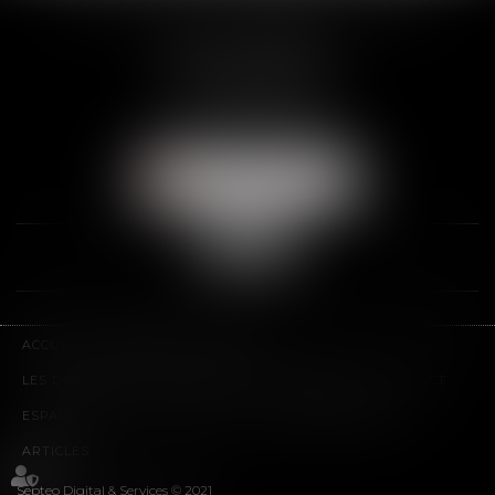
2 Rue de la Banque
89000 AUXERRE
Tél :
03 86 72 09 80
Fax : 03 86 72 09 90
NOUS LOCALISER
ACCUEIL
LE CABINET
L'ÉQUIPE
LES DOMAINES D'INTERVENTION
HONORAIRES
CONTACT
ESPACE CLIENT
PLAN DU SITE
MENTIONS LÉGALES
ARTICLES
Septeo Digital & Services © 2021