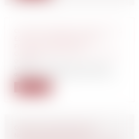
COVID-19 ET DÉCRET N° 2020-571 : LES
ÉLUS DU 15 MARS ENTRENT EN
FONCTION LUNDI 18 MAI
Collectivités
/
Environnement
/
Principes
généraux
Le décret n° 2020-571 du 14 mai 2020
définissant la date d'entrée en fonction...
Lire la suite
COVID-19 : QUELLES SONT LES
NOUVELLES DISPOSITIONS