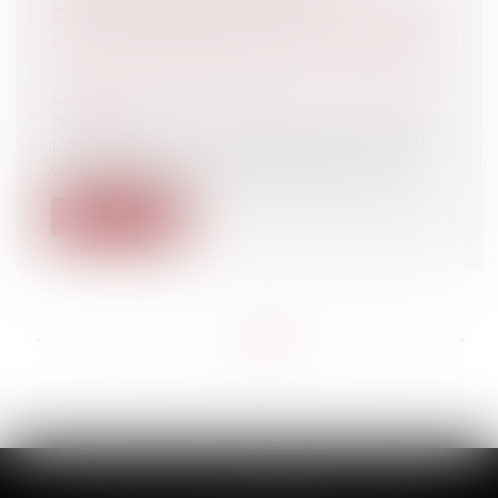
CONCERNANT L'ÉLECTION DU MAIRE
AVEC L'ORDONNANCE DU 13 MAI 2020
?
Collectivités
/
Environnement
/
Principes
généraux
L’ordonnance n° 2020-562 du 13 mai 2020,
visant à adapter le fonctionnement d...
Lire la suite
<<
<
...
231
232
233
234
235
236
237
...
>
>>
SCP THUAULT, FERRARIS, CORNU